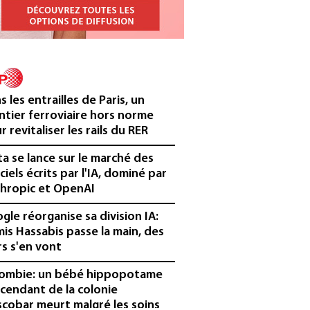
s les entrailles de Paris, un
ntier ferroviaire hors norme
r revitaliser les rails du RER
a se lance sur le marché des
iciels écrits par l'IA, dominé par
hropic et OpenAI
gle réorganise sa division IA:
is Hassabis passe la main, des
rs s'en vont
ombie: un bébé hippopotame
cendant de la colonie
scobar meurt malgré les soins