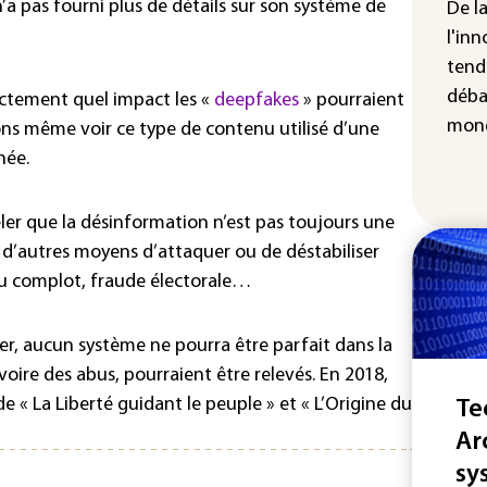
 n’a pas fourni plus de détails sur son système de
De l
IA 
l'inn
fau
tend
Ro
déba
xactement quel impact les «
deepfakes
» pourraient
mond
ions même voir ce type de contenu utilisé d’une
née.
ler que la désinformation n’est pas toujours une
te d’autres moyens d’attaquer ou de déstabiliser
du complot, fraude électorale…
er, aucun système ne pourra être parfait dans la
voire des abus, pourraient être relevés. En 2018,
e « La Liberté guidant le peuple » et « L’Origine du
Te
Ar
sy