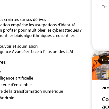
Tra
es craintes sur ses dérives
ication empêche les usurpations d’identité
n profiter pour multiplier les cyberattaques ?
mment les biais algorithmiques creusent les
pouvoir et soumission
ligence Avancée» face à l’illusion des LLM
Livr
res
e
ligence artificielle
le : vue d’ensemble
28 M
cadre de la transformation numérique
 Android
Co
ac