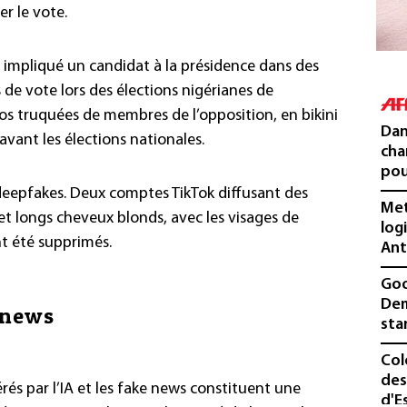
er le vote.
impliqué un candidat à la présidence dans des
 de vote lors des élections nigérianes de
os truquées de membres de l’opposition, en bikini
Dan
avant les élections nationales.
cha
pou
 deepfakes. Deux comptes TikTok diffusant des
Met
r et longs cheveux blonds, avec les visages de
log
t été supprimés.
Ant
Goo
Dem
 news
sta
Col
des
és par l’IA et les fake news constituent une
d'E