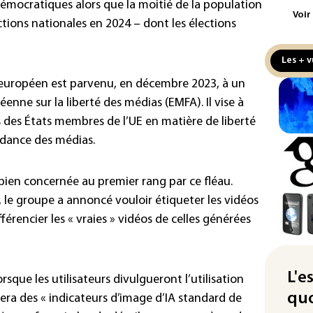
émocratiques alors que la moitié de la population
Voir
Écl
ctions nationales en 2024 – dont les élections
la 
att
Les + v
L'A
 européen est parvenu, en décembre 2023, à un
de 
éenne sur la liberté des médias (EMFA). Il vise à
d'af
s des États membres de l’UE en matière de liberté
ndance des médias.
Ind
apr
Mo
ien concernée au premier rang par ce fléau.
La 
, le groupe a annoncé vouloir étiqueter les vidéos
pou
férencier les « vraies » vidéos de celles générées
pei
Fra
"ba
L'e
rsque les utilisateurs divulgueront l’utilisation
deu
quo
tera des « indicateurs d’image d’IA standard de
vio