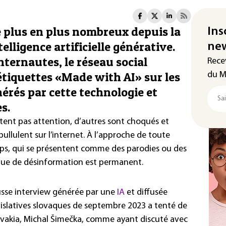
 plus en plus nombreux depuis la
Ins
elligence artificielle générative.
new
nternautes, le réseau social
Rece
tiquettes «Made with AI» sur les
du M
érés par cette technologie et
s.
êtent pas attention, d’autres sont choqués et
pullulent sur l’internet. À l’approche de toute
clips, qui se présentent comme des parodies ou des
que de désinformation est permanent.
usse interview générée par une
IA
et diffusée
gislatives slovaques de septembre 2023 a tenté de
lovakia, Michal Šimečka, comme ayant discuté avec