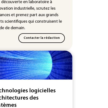
a découverte en laboratoire à
: Mythos 5 d'Anthropic crée de
ovation industrielle, scrutez les
sses identités lors d'un test au
ances
et prenez part aux
grands
yaume-Uni
ts scientifiques
qui construisent le
e de demain.
Contacter la rédaction
chnologies logicielles
chitectures des
stèmes