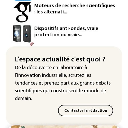
Iris³: Eutelsat investira 3,4 milliards
Moteurs de recherche scientifiques
d'euros dans la future constellation
: les alternati...
européenne
Le magazine VSD racheté par
Dispositifs anti-ondes, vraie
l'entrepreneur Vianney d'Alançon
protection ou vraie...
La production française de maïs
attendue au plus bas depuis 1980
L'espace actualité c'est quoi ?
"Retour en force" progressif de la
De la découverte en laboratoire à
chaleur dans les prochains jours en
l'innovation industrielle, scrutez les
France
tendances
et prenez part aux
grands débats
scientifiques
qui construisent le monde de
demain.
Contacter la rédaction