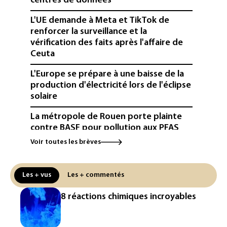
centres de données
L'UE demande à Meta et TikTok de
renforcer la surveillance et la
vérification des faits après l'affaire de
Ceuta
L'Europe se prépare à une baisse de la
production d'électricité lors de l'éclipse
solaire
La métropole de Rouen porte plainte
contre BASF pour pollution aux PFAS
Voir toutes les brèves
Canicule: à l'arrêt depuis fin juillet, la
centrale de Golfech reconnectée au
réseau
Les + vus
Les + commentés
Véhicules de livraison autonomes: la
8 réactions chimiques incroyables
France ouvre la voie à leur
homologation