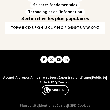
Sciences fondamentales
Technologies de l'information
Recherches les plus populaires
TOP
·
A
·
B
·
C
·
D
·
E
·
F
·
G
·
H
·
I
·
J
·
K
·
L
·
M
·
N
·
O
·
P
·
Q
·
R
·
S
·
T
·
U
·
V
·
W
·
X
·
Y
·
Z
Accueil
|
A propos
|
Annuaire auteurs
|
Experts scientifiques
|
Publicité
|
Aide & FAQ
|
Contact
Français
Plan du site
|
Mentions Légales
|
RGPD
|
Cookies