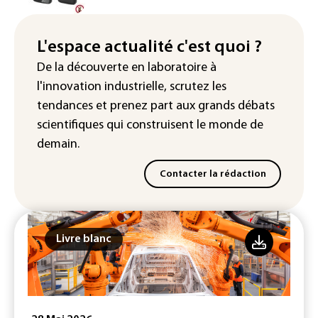
La production française de maïs
attendue au plus bas depuis 1980
L'espace actualité c'est quoi ?
"Retour en force" progressif de la
De la découverte en laboratoire à
chaleur dans les prochains jours en
l'innovation industrielle, scrutez les
France
tendances
et prenez part aux
grands débats
scientifiques
qui construisent le monde de
demain.
Contacter la rédaction
Livre blanc