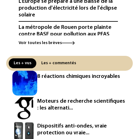
L'Europe se prépare à une baisse de la
production d'électricité lors de l'éclipse
solaire
La métropole de Rouen porte plainte
contre BASF pour pollution aux PFAS
Voir toutes les brèves
Canicule: à l'arrêt depuis fin juillet, la
centrale de Golfech reconnectée au
réseau
Les + vus
Les + commentés
Véhicules de livraison autonomes: la
8 réactions chimiques incroyables
France ouvre la voie à leur
homologation
Iris³: Eutelsat investira 3,4 milliards
Moteurs de recherche scientifiques
d'euros dans la future constellation
: les alternati...
européenne
Le magazine VSD racheté par
Dispositifs anti-ondes, vraie
l'entrepreneur Vianney d'Alançon
protection ou vraie...