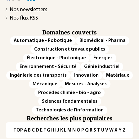
Nos newsletters
Nos flux RSS
Domaines couverts
Automatique - Robotique
Biomédical - Pharma
Construction et travaux publics
Électronique - Photonique
Énergies
Environnement - Sécurité
Génie industriel
Ingénierie des transports
Innovation
Matériaux
Mécanique
Mesures - Analyses
Procédés chimie - bio - agro
Sciences fondamentales
Technologies de l'information
Recherches les plus populaires
TOP
·
A
·
B
·
C
·
D
·
E
·
F
·
G
·
H
·
I
·
J
·
K
·
L
·
M
·
N
·
O
·
P
·
Q
·
R
·
S
·
T
·
U
·
V
·
W
·
X
·
Y
·
Z