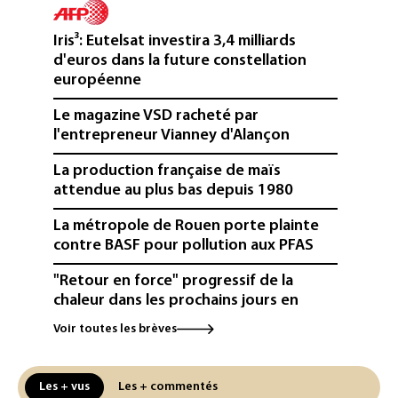
Iris³: Eutelsat investira 3,4 milliards
d'euros dans la future constellation
européenne
Le magazine VSD racheté par
l'entrepreneur Vianney d'Alançon
La production française de maïs
attendue au plus bas depuis 1980
La métropole de Rouen porte plainte
contre BASF pour pollution aux PFAS
"Retour en force" progressif de la
chaleur dans les prochains jours en
France
Voir toutes les brèves
L'Arabie saoudite, le Pakistan et la
Turquie ont signé un accord de défense
Les + vus
Les + commentés