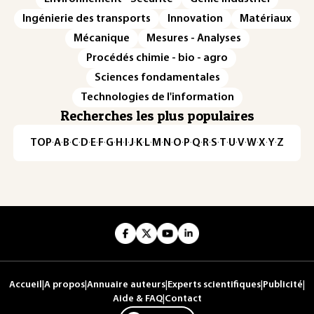
Ingénierie des transports
Innovation
Matériaux
Mécanique
Mesures - Analyses
Procédés chimie - bio - agro
Sciences fondamentales
Technologies de l'information
Recherches les plus populaires
TOP
·
A
·
B
·
C
·
D
·
E
·
F
·
G
·
H
·
I
·
J
·
K
·
L
·
M
·
N
·
O
·
P
·
Q
·
R
·
S
·
T
·
U
·
V
·
W
·
X
·
Y
·
Z
Accueil
|
A propos
|
Annuaire auteurs
|
Experts scientifiques
|
Publicité
|
Aide & FAQ
|
Contact