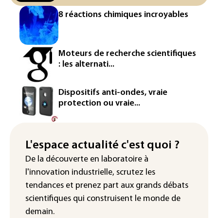
Le Sri Lanka bloque près de 100
8 réactions chimiques incroyables
nouveaux sites de paris en ligne non
autorisés
Petrobras: le bénéfice net double au 2e
Moteurs de recherche scientifiques
trimestre 2026, avec la hausse des prix
: les alternati...
du pétrole
Mineurs sur les réseaux sociaux: Meta
Dispositifs anti-ondes, vraie
condamné à verser 567 millions de
protection ou vraie...
dollars supplémentaires au Nouveau-
Mexique
Arabie saoudite, Turquie et Pakistan
L'espace actualité c'est quoi ?
vont signer vendredi un accord de
De la découverte en laboratoire à
défense (source proche de l'armée)
l'innovation industrielle, scrutez les
tendances
et prenez part aux
grands débats
scientifiques
qui construisent le monde de
demain.