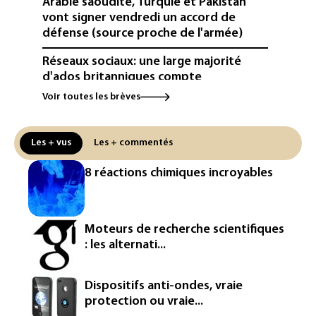
Arabie saoudite, Turquie et Pakistan
vont signer vendredi un accord de
défense (source proche de l'armée)
Réseaux sociaux: une large majorité
d'ados britanniques compte
contourner le couvre-feu (sondage)
Voir toutes les brèves
Puces et solaire: les Etats-Unis taxent
un matériau clé dominé par la Chine
Les + vus
Les + commentés
Les Etats-Unis veulent contrôler la
8 réactions chimiques incroyables
production d'un composant des
semiconducteurs et panneaux solaires
Washington étend le contrôle des
Moteurs de recherche scientifiques
réseaux sociaux des étrangers
: les alternati...
demandeurs de visas
Rugby: le Stade français victime d'une
Dispositifs anti-ondes, vraie
cyberattaque
protection ou vraie...