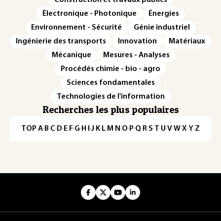
Construction et travaux publics
Électronique - Photonique
Énergies
Environnement - Sécurité
Génie industriel
Ingénierie des transports
Innovation
Matériaux
Mécanique
Mesures - Analyses
Procédés chimie - bio - agro
Sciences fondamentales
Technologies de l'information
Recherches les plus populaires
TOP
·
A
·
B
·
C
·
D
·
E
·
F
·
G
·
H
·
I
·
J
·
K
·
L
·
M
·
N
·
O
·
P
·
Q
·
R
·
S
·
T
·
U
·
V
·
W
·
X
·
Y
·
Z