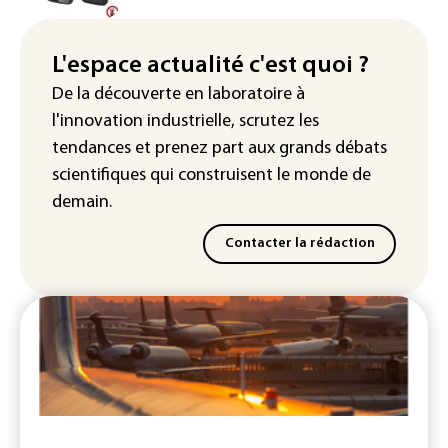
Enquête ouverte après la fuite des
données de 300.000 clients
d'Intermarché
L'espace actualité c'est quoi ?
De la découverte en laboratoire à
La Slovaquie enregistre un record
l'innovation industrielle, scrutez les
absolu de 42,2°C (services
météorologiques)
tendances
et prenez part aux
grands débats
scientifiques
qui construisent le monde de
demain.
Contacter la rédaction