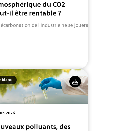
mosphérique du CO2
ut-il être rentable ?
décarbonation de l'industrie ne se jouera pas uniquement su
e blanc
uin 2026
uveaux polluants, des