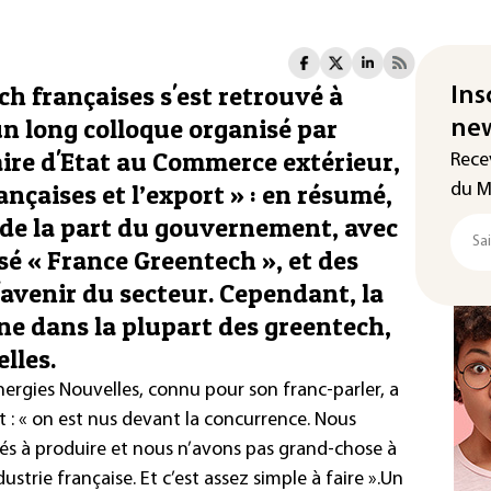
ch françaises s'est retrouvé à
Ins
un long colloque organisé par
new
ire d'Etat au Commerce extérieur,
Rece
ançaises et l’export » : en résumé,
du M
 de la part du gouvernement, avec
é « France Greentech », et des
l'avenir du secteur. Cependant, la
ne dans la plupart des greentech,
lles.
ergies Nouvelles, connu pour son franc-parler, a
at : « on est nus devant la concurrence. Nous
 à produire et nous n’avons pas grand-chose à
ustrie française. Et c’est assez simple à faire ».
Un