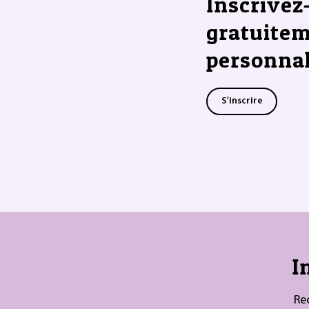
Inscrivez
gratuitem
personnal
S'inscrire
I
Re