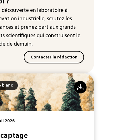
i ?
lences et humiliations en ligne
a découverte en laboratoire à
: Mythos 5 d'Anthropic crée de
ovation industrielle, scrutez les
sses identités lors d'un test au
ances
et prenez part aux
grands
yaume-Uni
ts scientifiques
qui construisent le
e de demain.
Contacter la rédaction
e blanc
uil 2026
 captage