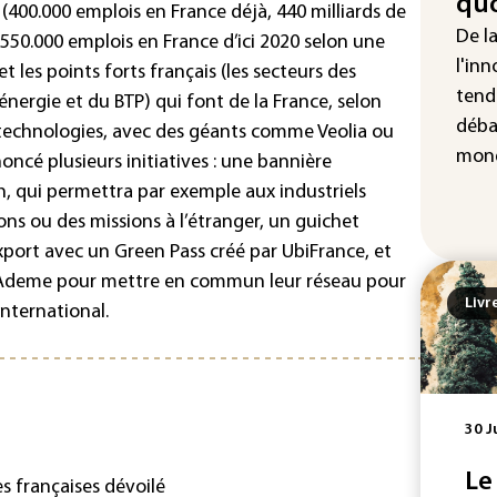
quo
 (400.000 emplois en France déjà, 440 milliards de
vio
De l
 550.000 emplois en France d’ici 2020 selon une
IA 
l'inn
 les points forts français (les secteurs des
fau
tend
énergie et du BTP) qui font de la France, selon
Ro
déba
otechnologies, avec des géants comme Veolia ou
mond
oncé plusieurs initiatives : une bannière
, qui permettra par exemple aux industriels
ons ou des missions à l’étranger, un guichet
export avec un Green Pass créé par UbiFrance, et
l’Ademe pour mettre en commun leur réseau pour
Livr
international.
30 J
Le
s françaises dévoilé