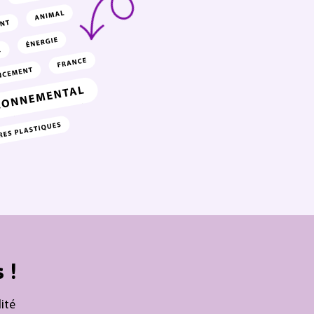
 !
ité