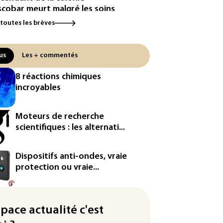
scobar meurt malgré les soins
 toutes les brèves
ipse: une baisse temporaire de
production d'électricité solaire
endue en Europe
us
Les + commentés
utriche bat son record absolu
8 réactions chimiques
chaleur pour le deuxième jour
incroyables
filée
e : Meta sommé de s'excuser
Moteurs de recherche
ès le retrait d'une vidéo de
scientifiques : les alternati...
di
défense, voie de diversification
Dispositifs anti-ondes, vraie
r un secteur automobile à la
protection ou vraie...
ne
nce : prison avec sursis et
nnissement numérique" pour
space actualité c'est
x streamers jugés pour des