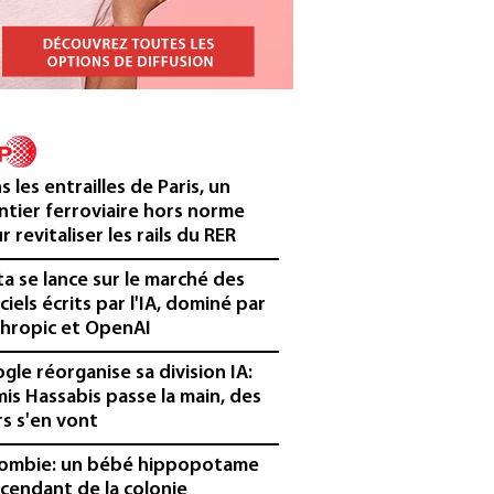
s les entrailles de Paris, un
ntier ferroviaire hors norme
r revitaliser les rails du RER
a se lance sur le marché des
iciels écrits par l'IA, dominé par
hropic et OpenAI
gle réorganise sa division IA:
is Hassabis passe la main, des
rs s'en vont
ombie: un bébé hippopotame
cendant de la colonie