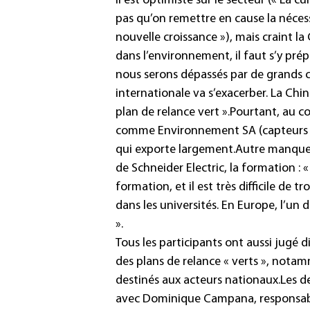
Il est optimiste sur le secteur (« La 
pas qu’on remettre en cause la néce
nouvelle croissance »), mais craint l
dans l’environnement, il faut s’y prép
nous serons dépassés par de grands c
internationale va s’exacerber. La Chi
plan de relance vert ».
Pourtant, au co
comme Environnement SA (capteurs 
qui exporte largement.
Autre manque i
de Schneider Electric, la formation : « 
formation, et il est très difficile de tr
dans les universités. En Europe, l’un
».
Tous les participants ont aussi jugé di
des plans de relance « verts », nota
destinés aux acteurs nationaux.
Les d
avec Dominique Campana, responsable