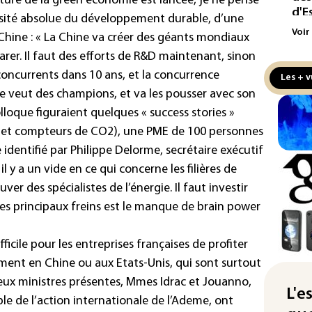
culture de la green économie est lancée, je ne pense
d'E
ssité absolue du développement durable, d’une
Voir
a Chine : « La Chine va créer des géants mondiaux
Écl
la 
arer. Il faut des efforts de R&D maintenant, sinon
att
oncurrents dans 10 ans, et la concurrence
Les + v
ne veut des champions, et va les pousser avec son
L'A
lloque figuraient quelques « success stories »
de 
d'af
et compteurs de CO2), une PME de 100 personnes
dentifié par Philippe Delorme, secrétaire exécutif
Ind
il y a un vide en ce qui concerne les filières de
apr
ouver des spécialistes de l’énergie. Il faut investir
Mo
 des principaux freins est le manque de brain power
La 
pou
fficile pour les entreprises françaises de profiter
pei
mment en Chine ou aux Etats-Unis, qui sont surtout
Fra
eux ministres présentes, Mmes Idrac et Jouanno,
"ba
L'e
 de l’action internationale de l’Ademe, ont
deu