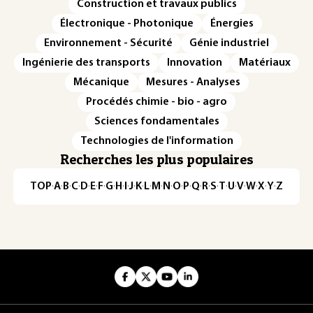
Construction et travaux publics
Électronique - Photonique
Énergies
Environnement - Sécurité
Génie industriel
Ingénierie des transports
Innovation
Matériaux
Mécanique
Mesures - Analyses
Procédés chimie - bio - agro
Sciences fondamentales
Technologies de l'information
Recherches les plus populaires
TOP
·
A
·
B
·
C
·
D
·
E
·
F
·
G
·
H
·
I
·
J
·
K
·
L
·
M
·
N
·
O
·
P
·
Q
·
R
·
S
·
T
·
U
·
V
·
W
·
X
·
Y
·
Z