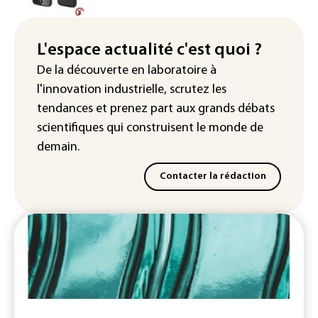
La production française de maïs
attendue au plus bas depuis 1980
L'espace actualité c'est quoi ?
"Retour en force" progressif de la
De la découverte en laboratoire à
chaleur dans les prochains jours en
l'innovation industrielle, scrutez les
France
tendances
et prenez part aux
grands débats
scientifiques
qui construisent le monde de
demain.
Contacter la rédaction