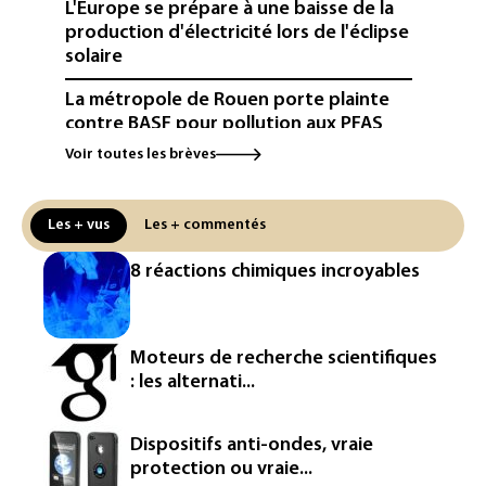
L'Europe se prépare à une baisse de la
production d'électricité lors de l'éclipse
solaire
La métropole de Rouen porte plainte
contre BASF pour pollution aux PFAS
Voir toutes les brèves
Canicule: à l'arrêt depuis fin juillet, la
centrale de Golfech reconnectée au
réseau
Les + vus
Les + commentés
Véhicules de livraison autonomes: la
8 réactions chimiques incroyables
France ouvre la voie à leur
homologation
Iris³: Eutelsat investira 3,4 milliards
Moteurs de recherche scientifiques
d'euros dans la future constellation
: les alternati...
européenne
Le magazine VSD racheté par
Dispositifs anti-ondes, vraie
l'entrepreneur Vianney d'Alançon
protection ou vraie...