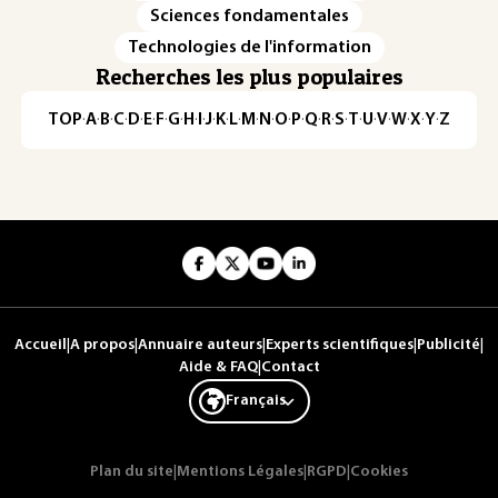
Sciences fondamentales
Technologies de l'information
Recherches les plus populaires
TOP
·
A
·
B
·
C
·
D
·
E
·
F
·
G
·
H
·
I
·
J
·
K
·
L
·
M
·
N
·
O
·
P
·
Q
·
R
·
S
·
T
·
U
·
V
·
W
·
X
·
Y
·
Z
Accueil
|
A propos
|
Annuaire auteurs
|
Experts scientifiques
|
Publicité
|
Aide & FAQ
|
Contact
Français
Plan du site
|
Mentions Légales
|
RGPD
|
Cookies