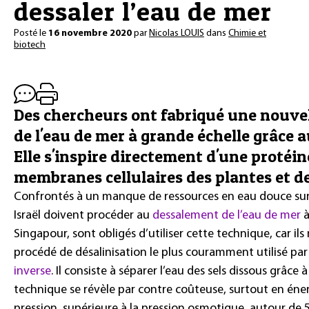
dessaler l’eau de mer
Posté le
16 novembre 2020
par
Nicolas LOUIS
dans
Chimie et
biotech
Des chercheurs ont fabriqué une nouve
de l'eau de mer à grande échelle grâce 
Elle s'inspire directement d'une protéin
membranes cellulaires des plantes et d
Confrontés à un manque de ressources en eau douce sur 
Israël doivent procéder au
dessalement de l’eau de mer
à
Singapour, sont obligés d’utiliser cette technique, car il
procédé de désalinisation le plus couramment utilisé par le
inverse
. Il consiste à séparer l’eau des sels dissous gr
technique se révèle par contre coûteuse, surtout en énergi
pression, supérieure à la pression osmotique, autour de 