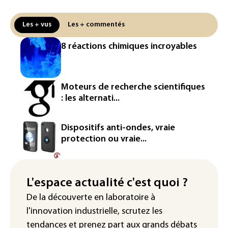
européenne
Les + vus
Les + commentés
Le magazine VSD racheté par
l'entrepreneur Vianney d'Alançon
8 réactions chimiques incroyables
La production française de maïs
attendue au plus bas depuis 1980
Moteurs de recherche scientifiques
"Retour en force" progressif de la
: les alternati...
chaleur dans les prochains jours en
France
Dispositifs anti-ondes, vraie
L'Arabie saoudite, le Pakistan et la
protection ou vraie...
Turquie ont signé un accord de défense
Le Sri Lanka bloque près de 100
nouveaux sites de paris en ligne non
L'espace actualité c'est quoi ?
autorisés
De la découverte en laboratoire à
l'innovation industrielle, scrutez les
tendances
et prenez part aux
grands débats