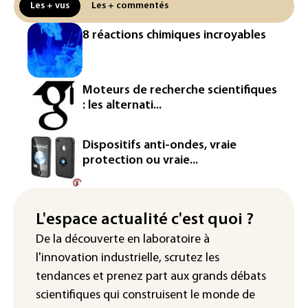
Les + vus
Les + commentés
Véhicules de livraison autonomes: la
8 réactions chimiques incroyables
France ouvre la voie à leur
homologation
Iris³: Eutelsat investira 3,4 milliards
Moteurs de recherche scientifiques
d'euros dans la future constellation
: les alternati...
européenne
Le magazine VSD racheté par
Dispositifs anti-ondes, vraie
l'entrepreneur Vianney d'Alançon
protection ou vraie...
La production française de maïs
attendue au plus bas depuis 1980
L'espace actualité c'est quoi ?
"Retour en force" progressif de la
De la découverte en laboratoire à
chaleur dans les prochains jours en
l'innovation industrielle, scrutez les
France
tendances
et prenez part aux
grands débats
scientifiques
qui construisent le monde de