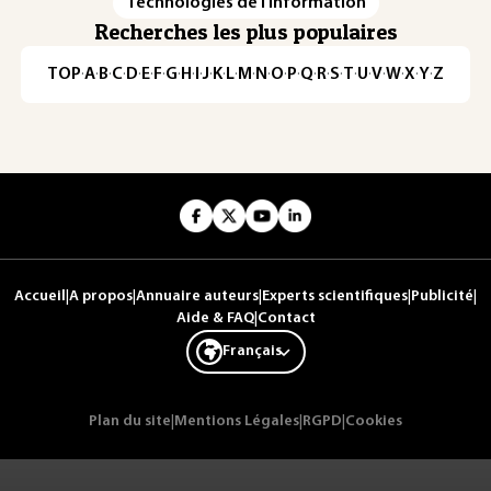
Technologies de l'information
Recherches les plus populaires
TOP
·
A
·
B
·
C
·
D
·
E
·
F
·
G
·
H
·
I
·
J
·
K
·
L
·
M
·
N
·
O
·
P
·
Q
·
R
·
S
·
T
·
U
·
V
·
W
·
X
·
Y
·
Z
Accueil
|
A propos
|
Annuaire auteurs
|
Experts scientifiques
|
Publicité
|
Aide & FAQ
|
Contact
Français
Plan du site
|
Mentions Légales
|
RGPD
|
Cookies