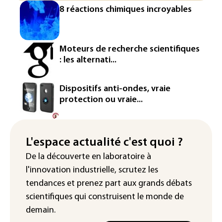
Véhicules de livraison autonomes: la
8 réactions chimiques incroyables
France ouvre la voie à leur
homologation
Iris³: Eutelsat investira 3,4 milliards
Moteurs de recherche scientifiques
d'euros dans la future constellation
: les alternati...
européenne
Le magazine VSD racheté par
Dispositifs anti-ondes, vraie
l'entrepreneur Vianney d'Alançon
protection ou vraie...
La production française de maïs
attendue au plus bas depuis 1980
L'espace actualité c'est quoi ?
"Retour en force" progressif de la
De la découverte en laboratoire à
chaleur dans les prochains jours en
l'innovation industrielle, scrutez les
France
tendances
et prenez part aux
grands débats
scientifiques
qui construisent le monde de
demain.