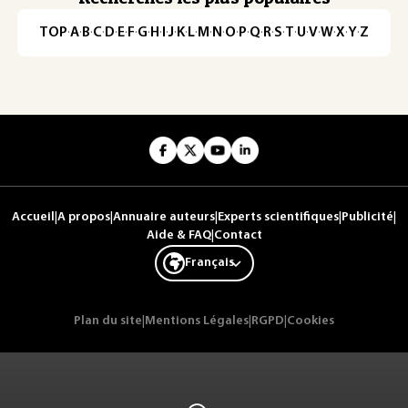
TOP
·
A
·
B
·
C
·
D
·
E
·
F
·
G
·
H
·
I
·
J
·
K
·
L
·
M
·
N
·
O
·
P
·
Q
·
R
·
S
·
T
·
U
·
V
·
W
·
X
·
Y
·
Z
Accueil
|
A propos
|
Annuaire auteurs
|
Experts scientifiques
|
Publicité
|
Aide & FAQ
|
Contact
Français
Plan du site
|
Mentions Légales
|
RGPD
|
Cookies