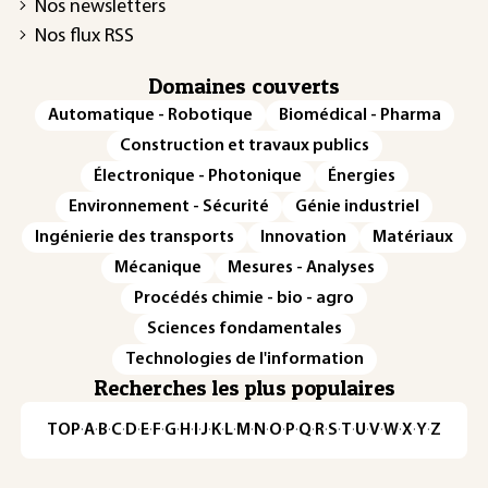
Nos newsletters
Nos flux RSS
Domaines couverts
Automatique - Robotique
Biomédical - Pharma
Construction et travaux publics
Électronique - Photonique
Énergies
Environnement - Sécurité
Génie industriel
Ingénierie des transports
Innovation
Matériaux
Mécanique
Mesures - Analyses
Procédés chimie - bio - agro
Sciences fondamentales
Technologies de l'information
Recherches les plus populaires
TOP
·
A
·
B
·
C
·
D
·
E
·
F
·
G
·
H
·
I
·
J
·
K
·
L
·
M
·
N
·
O
·
P
·
Q
·
R
·
S
·
T
·
U
·
V
·
W
·
X
·
Y
·
Z