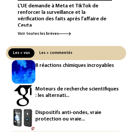
L'UE demande à Meta et TikTok de
renforcer la surveillance et la
vérification des faits après l'affaire de
Ceuta
Voir toutes les brèves
L'Europe se prépare à une baisse de la
production d'électricité lors de l'éclipse
solaire
Les + vus
Les + commentés
La métropole de Rouen porte plainte
8 réactions chimiques incroyables
contre BASF pour pollution aux PFAS
Canicule: à l'arrêt depuis fin juillet, la
centrale de Golfech reconnectée au
Moteurs de recherche scientifiques
réseau
: les alternati...
Véhicules de livraison autonomes: la
France ouvre la voie à leur
Dispositifs anti-ondes, vraie
homologation
protection ou vraie...
Iris³: Eutelsat investira 3,4 milliards