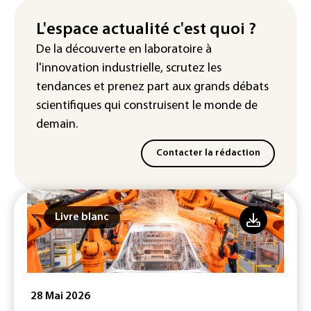
d'euros dans la future constellation
européenne
L'espace actualité c'est quoi ?
De la découverte en laboratoire à
Le magazine VSD racheté par
l'innovation industrielle, scrutez les
l'entrepreneur Vianney d'Alançon
tendances
et prenez part aux
grands débats
scientifiques
qui construisent le monde de
demain.
Contacter la rédaction
Livre blanc
28 Mai 2026