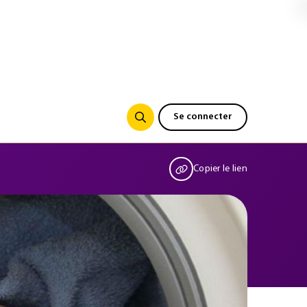
Se connecter
Copier le lien