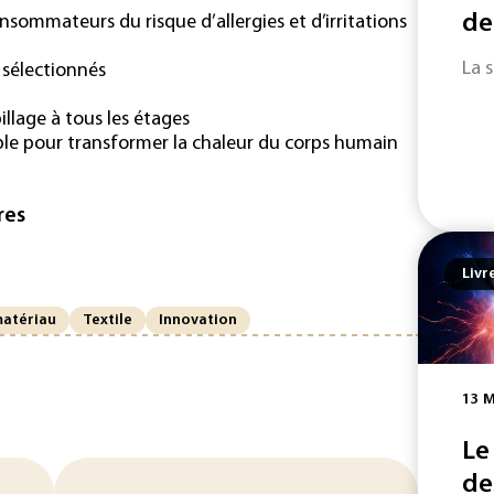
de
sommateurs du risque d’allergies et d’irritations
La 
s sélectionnés
pillage à tous les étages
e pour transformer la chaleur du corps humain
res
Livr
atériau
Textile
Innovation
13 M
Le
de