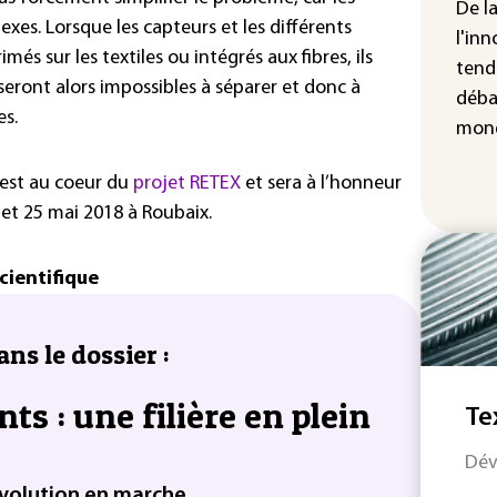
cha
De l
xes. Lorsque les capteurs et les différents
Fra
l'inn
s sur les textiles ou intégrés aux fibres, ils
tend
l seront alors impossibles à séparer et donc à
déba
es.
mond
 est au coeur du
projet RETEX
et sera à l’honneur
 et 25 mai 2018 à Roubaix.
cientifique
ans le dossier :
nts : une filière en plein
Te
Dév
révolution en marche