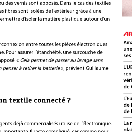
u des vernis sont apposés. Dans le cas des textiles
es fibres sont isolées de l’extérieur grâce à une
permettre d’isoler la matière plastique autour d’un
Ama
rconnexion entre toutes les pièces électroniques
une
rme. Pour assurer l’étanchéité, une surcouche de
ses
 apposé. «
Cela permet de passer au lavage sans
L'U
 penser à retirer la batterie
», prévient Guillaume
ren
vér
de 
n textile connecté ?
L'E
de 
de l
La 
igents déjà commercialisés utilise de l’électronique.
pla
e importante. Il reste compliqué, car comme pour