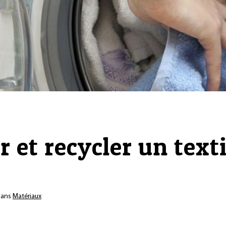
r et recycler un text
ans
Matériaux