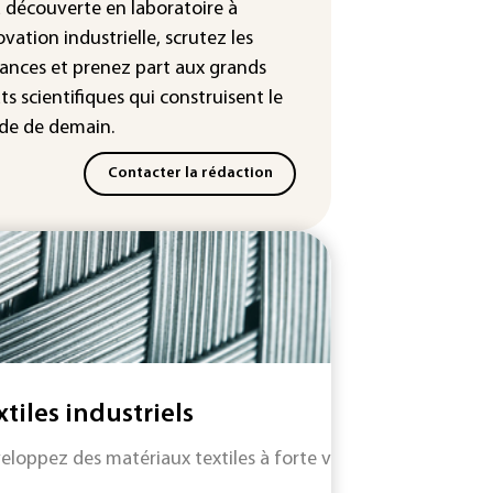
leur dans les prochains jours en
a découverte en laboratoire à
nce
ovation industrielle, scrutez les
ances
et prenez part aux
grands
ts scientifiques
qui construisent le
e de demain.
Contacter la rédaction
xtiles industriels
eloppez des matériaux textiles à forte valeur ajoutée avec l