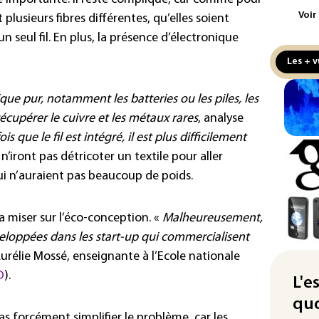
aux
Voir
 plusieurs fibres différentes, qu’elles soient
’un seul fil. En plus, la présence d’électronique
Cani
la 
Les + v
au 
nique pur, notamment les batteries ou les piles, les
Véh
la 
écupérer le cuivre et les métaux rares
, analyse
hom
s que le fil est intégré, il est plus difficilement
s n’iront pas détricoter un textile pour aller
Iris
d'e
ui n’auraient pas beaucoup de poids.
con
a miser sur l’éco-conception. «
Malheureusement,
Le 
l'e
eloppées dans les start-up qui commercialisent
Aurélie Mossé, enseignante à l’Ecole nationale
La 
D
).
att
L'e
quo
"Re
s forcément simplifier le problème, car les