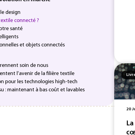
 le design
textile connecté ?
votre santé
elligents
onnelles et objets connectés
 prennent soin de nous
ntent l’avenir de la filière textile
Livr
on pour les technologies high-tech
ssu : maintenant à bas coût et lavables
20 J
La
cœ