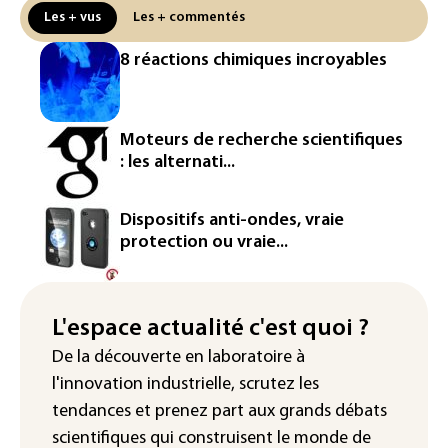
un matériau clé dominé par la Chine
Les + vus
Les + commentés
Les Etats-Unis veulent contrôler la
8 réactions chimiques incroyables
production d'un composant des
semiconducteurs et panneaux solaires
Washington étend le contrôle des
Moteurs de recherche scientifiques
réseaux sociaux des étrangers
: les alternati...
demandeurs de visas
Rugby: le Stade français victime d'une
Dispositifs anti-ondes, vraie
cyberattaque
protection ou vraie...
Enquête ouverte après la fuite des
données de 300.000 clients
d'Intermarché
L'espace actualité c'est quoi ?
De la découverte en laboratoire à
La Slovaquie enregistre un record
l'innovation industrielle, scrutez les
absolu de 42,2°C (services
météorologiques)
tendances
et prenez part aux
grands débats
scientifiques
qui construisent le monde de