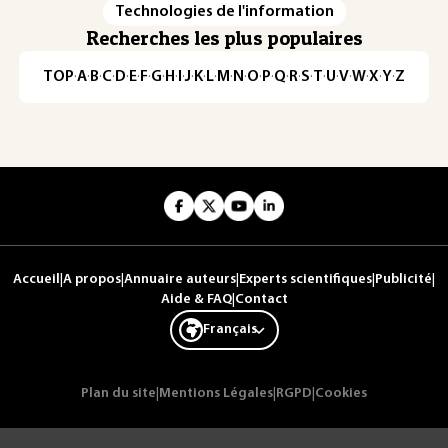
Technologies de l'information
Recherches les plus populaires
TOP
·
A
·
B
·
C
·
D
·
E
·
F
·
G
·
H
·
I
·
J
·
K
·
L
·
M
·
N
·
O
·
P
·
Q
·
R
·
S
·
T
·
U
·
V
·
W
·
X
·
Y
·
Z
Accueil
|
A propos
|
Annuaire auteurs
|
Experts scientifiques
|
Publicité
|
Aide & FAQ
|
Contact
Français
Plan du site
|
Mentions Légales
|
RGPD
|
Cookies