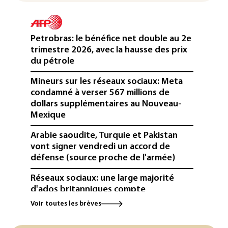
Petrobras: le bénéfice net double au 2e
trimestre 2026, avec la hausse des prix
du pétrole
Mineurs sur les réseaux sociaux: Meta
condamné à verser 567 millions de
dollars supplémentaires au Nouveau-
Mexique
Arabie saoudite, Turquie et Pakistan
vont signer vendredi un accord de
défense (source proche de l'armée)
Réseaux sociaux: une large majorité
d'ados britanniques compte
contourner le couvre-feu (sondage)
Voir toutes les brèves
Puces et solaire: les Etats-Unis taxent