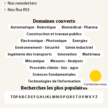
Nos newsletters
Nos flux RSS
Domaines couverts
Automatique - Robotique
Biomédical - Pharma
Construction et travaux publics
Électronique - Photonique
Énergies
Environnement - Sécurité
Génie industriel
Ingénierie des transports
Innovation
Matériaux
Mécanique
Mesures - Analyses
Procédés chimie - bio - agro
Sciences fondamentales
Technologies de l'information
Contactez-nous
Recherches les plus populaires
TOP
·
A
·
B
·
C
·
D
·
E
·
F
·
G
·
H
·
I
·
J
·
K
·
L
·
M
·
N
·
O
·
P
·
Q
·
R
·
S
·
T
·
U
·
V
·
W
·
X
·
Y
·
Z