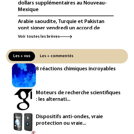
dollars supplémentaires au Nouveau-
Mexique
Arabie saoudite, Turquie et Pakistan
vont signer vendredi un accord de
défense (source proche de l'armée)
Voir toutes les brèves
Réseaux sociaux: une large majorité
d'ados britanniques compte
Les + vus
Les + commentés
contourner le couvre-feu (sondage)
8 réactions chimiques incroyables
Puces et solaire: les Etats-Unis taxent
un matériau clé dominé par la Chine
Les Etats-Unis veulent contrôler la
Moteurs de recherche scientifiques
production d'un composant des
: les alternati...
semiconducteurs et panneaux solaires
Washington étend le contrôle des
Dispositifs anti-ondes, vraie
réseaux sociaux des étrangers
protection ou vraie...
demandeurs de visas