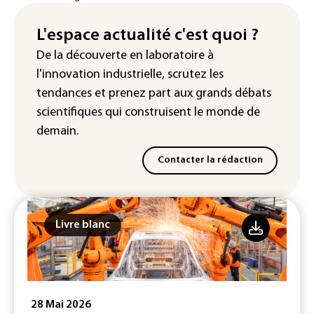
Rugby: le Stade français victime d'une
cyberattaque
L'espace actualité c'est quoi ?
De la découverte en laboratoire à
Enquête ouverte après la fuite des
l'innovation industrielle, scrutez les
données de 300.000 clients
d'Intermarché
tendances
et prenez part aux
grands débats
scientifiques
qui construisent le monde de
demain.
Contacter la rédaction
Livre blanc
28 Mai 2026