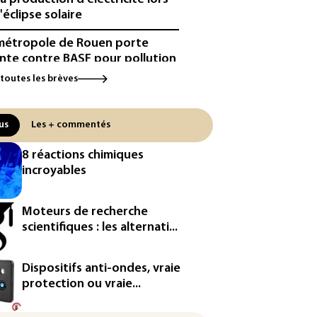
'éclipse solaire
métropole de Rouen porte
inte contre BASF pour pollution
 PFAS
 toutes les brèves
cule: à l'arrêt depuis fin juillet,
centrale de Golfech reconnectée
us
Les + commentés
réseau
8 réactions chimiques
icules de livraison autonomes:
incroyables
France ouvre la voie à leur
ologation
Moteurs de recherche
³: Eutelsat investira 3,4 milliards
scientifiques : les alternati...
uros dans la future
stellation européenne
Dispositifs anti-ondes, vraie
magazine VSD racheté par
protection ou vraie...
ntrepreneur Vianney d'Alançon