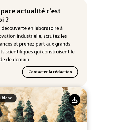
production française de maïs
endue au plus bas depuis 1980
space actualité c'est
i ?
tour en force" progressif de la
leur dans les prochains jours en
a découverte en laboratoire à
nce
ovation industrielle, scrutez les
ances
et prenez part aux
grands
ts scientifiques
qui construisent le
e de demain.
Contacter la rédaction
e blanc