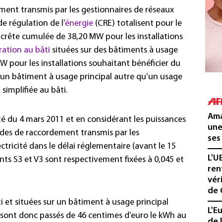
ent transmis par les gestionnaires de réseaux
de régulation de l’
énergie
(CRE) totalisent pour le
 crête cumulée de 38,20 MW pour les installations
ration au bâti
situées sur des bâtiments à usage
MW pour les installations souhaitant bénéficier du
ur un bâtiment à usage principal autre qu’un usage
simplifiée au bâti.
Ama
êté du 4 mars 2011 et en considérant les puissances
une
des de raccordement transmis par les
ses
ctricité dans le délai réglementaire (avant le 15
L'U
ients S3 et V3 sont respectivement fixées à 0,045 et
ren
vér
de 
ti et situées sur un bâtiment à usage principal
L'E
ifs sont donc passés de 46 centimes d’euro le kWh au
de 