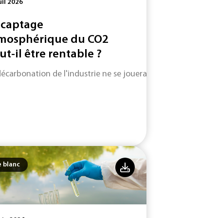
uil 2026
 captage
mosphérique du CO2
ut-il être rentable ?
décarbonation de l'industrie ne se jouera pas uniquement su
e blanc