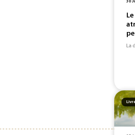
30 J
Le
at
pe
La 
Livr