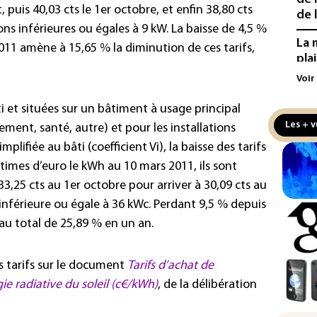
, puis 40,03 cts le 1er octobre, et enfin 38,80 cts
de l
ions inférieures ou égales à 9 kW. La baisse de 4,5 %
La 
011 amène à 15,65 % la diminution de ces tarifs,
pla
aux
Voir
Cani
ti et situées sur un bâtiment à usage principal
la 
Les + v
ement, santé, autre) et pour les installations
au 
mplifiée au bâti (coefficient Vi), la baisse des tarifs
Véh
ntimes d’euro le kWh au 10 mars 2011, ils sont
la 
 33,25 cts au 1er octobre pour arriver à 30,09 cts au
hom
inférieure ou égale à 36 kWc. Perdant 9,5 % depuis
Iris
 au total de 25,89 % en un an.
d'e
con
s tarifs sur le document
Tarifs d’achat de
Le 
rgie radiative du soleil (c€/kWh)
, de la délibération
l'e