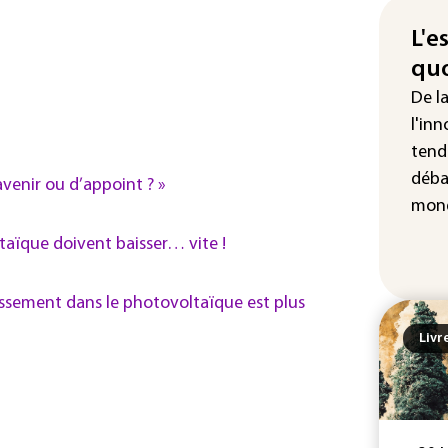
La 
att
L'e
quo
"Re
cha
De l
Fra
l'inn
tend
déba
avenir ou d’appoint ? »
mond
ltaïque doivent baisser… vite !
issement dans le photovoltaïque est plus
Livr