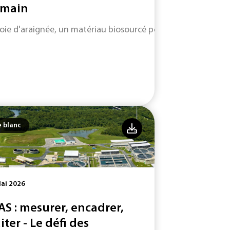
main
soie d'araignée, un matériau biosourcé performant et durabl
e blanc
ai 2026
AS : mesurer, encadrer,
iter - Le défi des