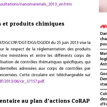
nsultations/nanomaterials_2013_en.htm
s et produits chimiques
Dan
cha
DGPR/DGCCRF/DGT/DGS/DGDDI du 25 juin 2013 vise la
pou
sur le respect de la réglementation des produits
Met
re ministères et entre les différents corps de
log
éalisation de contrôles thématiques spécifiques, qui
Ant
identielles adressées aux corps de contrôles par
Goo
ncernées. Cette circulaire est téléchargeable sur
Dem
/pdf/2013/06/cir_37157.pdf
.
sta
Col
des
ntaire au plan d’actions CoRAP
d'E