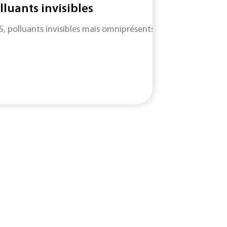
lluants invisibles
S, polluants invisibles mais omniprésents : entre angles morts