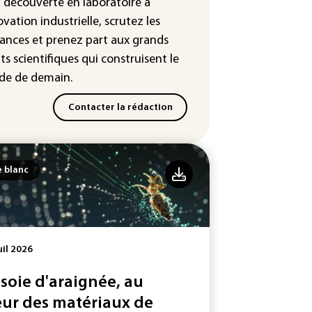
a découverte en laboratoire à
: Mythos 5 d'Anthropic crée de
ovation industrielle, scrutez les
sses identités lors d'un test au
ances
et prenez part aux
grands
yaume-Uni
ts scientifiques
qui construisent le
e de demain.
Contacter la rédaction
e blanc
uil 2026
 soie d'araignée, au
ur des matériaux de