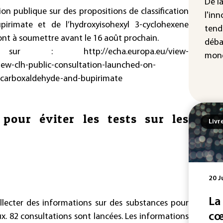
De l
on publique sur des propositions de classification
IA 
l'inn
fau
irimate et de l’hydroxyisohexyl 3-cyclohexene
tend
Ro
nt à soumettre avant le 16 août prochain.
déba
tion sur :
http://echa.europa.eu/view-
mond
/new-clh-public-consultation-launched-on-
-carboxaldehyde-and-bupirimate
 pour éviter les tests sur les
Livr
20 J
La
llecter des informations sur des substances pour
cœ
aux. 82 consultations sont lancées. Les informations