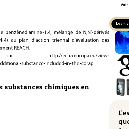
Voir
Écl
la 
att
Les + v
le benzènediamine-1,4, mélange de N,N’-dérivés
L'A
de 
4-4) au plan d’action triennal d’évaluation des
d'af
lement REACH.
tions sur :
http://echa.europa.eu/view-
Ind
apr
/additional-substance-included-in-the-corap
Mo
La 
ux substances chimiques en
pou
pei
Fra
"ba
L'e
deu
quo
vio