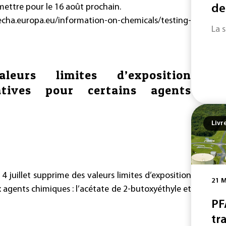
mettre pour le 16 août prochain.
de
/echa.europa.eu/information-on-chemicals/testing-
La 
leurs limites d’exposition
catives pour certains agents
Livr
 4 juillet supprime des valeurs limites d’exposition
21 M
 agents chimiques : l’acétate de 2-butoxyéthyle et
PF
tra