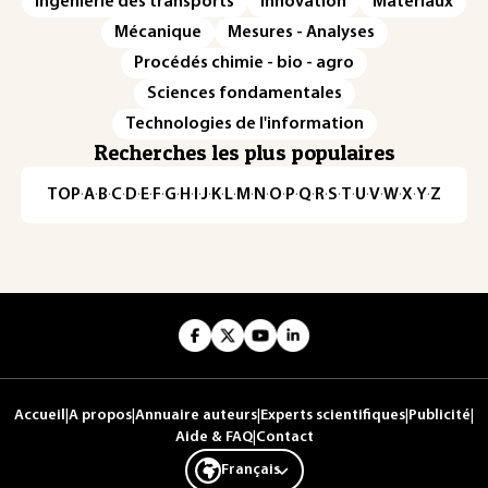
Ingénierie des transports
Innovation
Matériaux
Mécanique
Mesures - Analyses
Procédés chimie - bio - agro
Sciences fondamentales
Technologies de l'information
Recherches les plus populaires
TOP
·
A
·
B
·
C
·
D
·
E
·
F
·
G
·
H
·
I
·
J
·
K
·
L
·
M
·
N
·
O
·
P
·
Q
·
R
·
S
·
T
·
U
·
V
·
W
·
X
·
Y
·
Z
Accueil
|
A propos
|
Annuaire auteurs
|
Experts scientifiques
|
Publicité
|
Aide & FAQ
|
Contact
Français