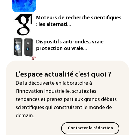
Amazon fait construire au Texas une
immense centrale à gaz pour ses
Moteurs de recherche scientifiques
centres de données
: les alternati...
L'UE demande à Meta et TikTok de
renforcer la surveillance et la
Dispositifs anti-ondes, vraie
vérification des faits après l'affaire de
protection ou vraie...
Ceuta
L'Europe se prépare à une baisse de la
production d'électricité lors de l'éclipse
L'espace actualité c'est quoi ?
solaire
De la découverte en laboratoire à
l'innovation industrielle, scrutez les
tendances
et prenez part aux
grands débats
scientifiques
qui construisent le monde de
demain.
Contacter la rédaction