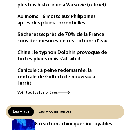
plus bas historique à Varsovie (officiel)
Au moins 16 morts aux Philippines
après des pluies torrentielles
Sécheresse: près de 70% de la France
sous des mesures de restrictions d'eau
Chine : le typhon Dolphin provoque de
fortes pluies mais s'affaiblit
Canicule : à peine redémarrée, la
centrale de Golfech de nouveau à
l'arrêt
Voir toutes les brèves
Hong Kong enregistre un record de
chaleur absolu à 36,9°C
Les + vus
Les + commentés
Canicule: à peine redémarrée, la
centrale de Golfech de nouveau à
8 réactions chimiques incroyables
l'arrêt