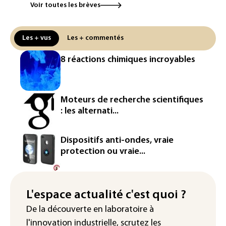
contourner le couvre-feu (sondage)
Voir toutes les brèves
Puces et solaire: les Etats-Unis taxent
un matériau clé dominé par la Chine
Les + vus
Les + commentés
Les Etats-Unis veulent contrôler la
8 réactions chimiques incroyables
production d'un composant des
semiconducteurs et panneaux solaires
Washington étend le contrôle des
Moteurs de recherche scientifiques
réseaux sociaux des étrangers
: les alternati...
demandeurs de visas
Rugby: le Stade français victime d'une
Dispositifs anti-ondes, vraie
cyberattaque
protection ou vraie...
Enquête ouverte après la fuite des
données de 300.000 clients
d'Intermarché
L'espace actualité c'est quoi ?
De la découverte en laboratoire à
La Slovaquie enregistre un record
l'innovation industrielle, scrutez les
absolu de 42,2°C (services