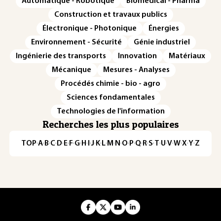
Automatique - Robotique
Biomédical - Pharma
Construction et travaux publics
Électronique - Photonique
Énergies
Environnement - Sécurité
Génie industriel
Ingénierie des transports
Innovation
Matériaux
Mécanique
Mesures - Analyses
Procédés chimie - bio - agro
Sciences fondamentales
Technologies de l'information
Recherches les plus populaires
TOP
·
A
·
B
·
C
·
D
·
E
·
F
·
G
·
H
·
I
·
J
·
K
·
L
·
M
·
N
·
O
·
P
·
Q
·
R
·
S
·
T
·
U
·
V
·
W
·
X
·
Y
·
Z