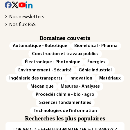
Nos newsletters
Nos flux RSS
Domaines couverts
Automatique - Robotique
Biomédical - Pharma
Construction et travaux publics
Électronique - Photonique
Énergies
Environnement - Sécurité
Génie industriel
Ingénierie des transports
Innovation
Matériaux
Mécanique
Mesures - Analyses
Procédés chimie - bio - agro
Sciences fondamentales
Technologies de l'information
Recherches les plus populaires
TOP
·
A
·
B
·
C
·
D
·
E
·
F
·
G
·
H
·
I
·
J
·
K
·
L
·
M
·
N
·
O
·
P
·
Q
·
R
·
S
·
T
·
U
·
V
·
W
·
X
·
Y
·
Z