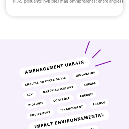
PFAS, polluants invisibles mais omniprésents : entre angles mort