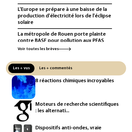
L'Europe se prépare à une baisse de la
production d'électricité lors de l'éclipse
solaire
La métropole de Rouen porte plainte
contre BASF pour pollution aux PFAS
Voir toutes les brèves
Canicule: à l'arrêt depuis fin juillet, la
centrale de Golfech reconnectée au
réseau
Les + vus
Les + commentés
Véhicules de livraison autonomes: la
8 réactions chimiques incroyables
France ouvre la voie à leur
homologation
Iris³: Eutelsat investira 3,4 milliards
Moteurs de recherche scientifiques
d'euros dans la future constellation
: les alternati...
européenne
Le magazine VSD racheté par
Dispositifs anti-ondes, vraie