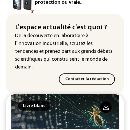
l'entrepreneur Vianney d'Alançon
protection ou vraie...
La production française de maïs
attendue au plus bas depuis 1980
L'espace actualité c'est quoi ?
"Retour en force" progressif de la
De la découverte en laboratoire à
chaleur dans les prochains jours en
l'innovation industrielle, scrutez les
France
tendances
et prenez part aux
grands débats
scientifiques
qui construisent le monde de
demain.
Contacter la rédaction
Livre blanc