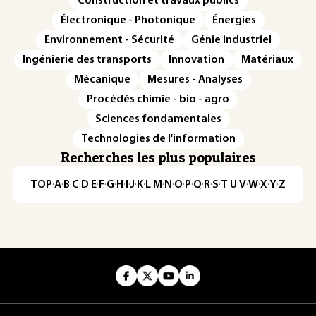
Construction et travaux publics
Électronique - Photonique
Énergies
Environnement - Sécurité
Génie industriel
Ingénierie des transports
Innovation
Matériaux
Mécanique
Mesures - Analyses
Procédés chimie - bio - agro
Sciences fondamentales
Technologies de l'information
Recherches les plus populaires
TOP
·
A
·
B
·
C
·
D
·
E
·
F
·
G
·
H
·
I
·
J
·
K
·
L
·
M
·
N
·
O
·
P
·
Q
·
R
·
S
·
T
·
U
·
V
·
W
·
X
·
Y
·
Z