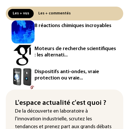
27 août
Les + vus
Les + commentés
Dans les entrailles de Paris, un chantier
ferroviaire hors norme pour revitaliser
8 réactions chimiques incroyables
les rails du RER
Meta se lance sur le marché des logiciels
écrits par l'IA, dominé par Anthropic et
Moteurs de recherche scientifiques
OpenAI
: les alternati...
Google réorganise sa division IA: Demis
Hassabis passe la main, des stars s'en
Dispositifs anti-ondes, vraie
vont
protection ou vraie...
Colombie: un bébé hippopotame
descendant de la colonie d'Escobar
meurt malgré les soins
L'espace actualité c'est quoi ?
De la découverte en laboratoire à
Éclipse: une baisse temporaire de la
l'innovation industrielle, scrutez les
production d'électricité solaire
attendue en Europe
tendances
et prenez part aux
grands débats