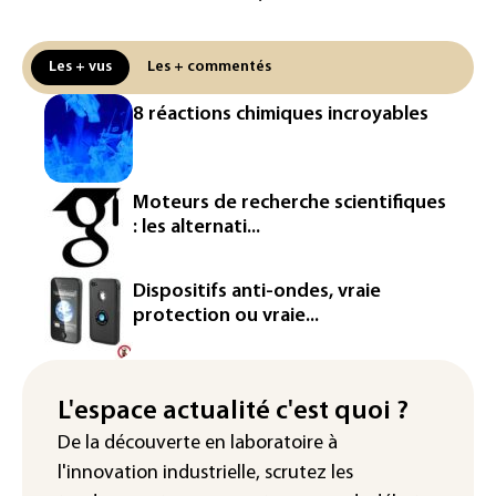
Canicule: à l'arrêt depuis fin juillet, la
centrale de Golfech reconnectée au
réseau
Les + vus
Les + commentés
Véhicules de livraison autonomes: la
8 réactions chimiques incroyables
France ouvre la voie à leur
homologation
Iris³: Eutelsat investira 3,4 milliards
Moteurs de recherche scientifiques
d'euros dans la future constellation
: les alternati...
européenne
Le magazine VSD racheté par
Dispositifs anti-ondes, vraie
l'entrepreneur Vianney d'Alançon
protection ou vraie...
La production française de maïs
attendue au plus bas depuis 1980
L'espace actualité c'est quoi ?
"Retour en force" progressif de la
De la découverte en laboratoire à
chaleur dans les prochains jours en
l'innovation industrielle, scrutez les
France