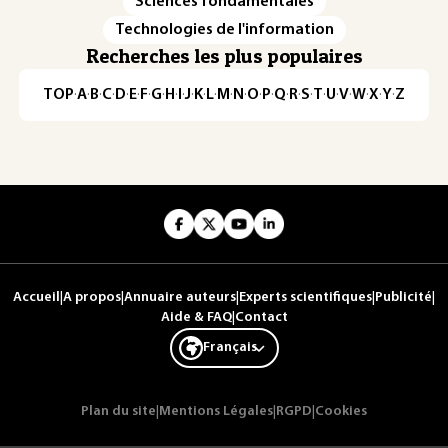
Sciences fondamentales
Technologies de l'information
Recherches les plus populaires
TOP
·
A
·
B
·
C
·
D
·
E
·
F
·
G
·
H
·
I
·
J
·
K
·
L
·
M
·
N
·
O
·
P
·
Q
·
R
·
S
·
T
·
U
·
V
·
W
·
X
·
Y
·
Z
Accueil
|
A propos
|
Annuaire auteurs
|
Experts scientifiques
|
Publicité
|
Aide & FAQ
|
Contact
Français
Plan du site
|
Mentions Légales
|
RGPD
|
Cookies