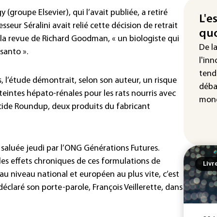
La 
(groupe Elsevier), qui l’avait publiée, a retiré
att
L'e
sseur Séralini avait relié cette décision de retrait
quo
"Re
de la revue de Richard Goodman, « un biologiste qui
cha
De l
santo ».
Fra
l'inn
tend
 l’étude démontrait, selon son auteur, un risque
déba
intes hépato-rénales pour les rats nourris avec
mond
icide Roundup, deux produits du fabricant
é saluée jeudi par l’ONG Générations Futures.
es effets chroniques de ces formulations de
Livr
 au niveau national et européen au plus vite, c’est
éclaré son porte-parole, François Veillerette, dans