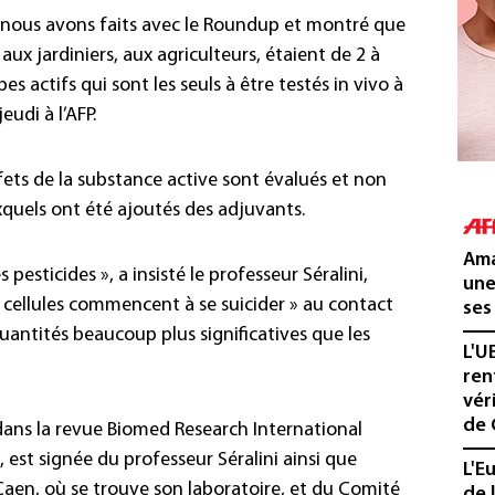
 nous avons faits avec le Roundup et montré que
 aux jardiniers, aux agriculteurs, étaient de 2 à
es actifs qui sont les seuls à être testés in vivo à
eudi à l’AFP.
ffets de la substance active sont évalués et non
quels ont été ajoutés des adjuvants.
Ama
es pesticides », a insisté le professeur Séralini,
une
es cellules commencent à se suicider » au contact
ses
uantités beaucoup plus significatives que les
L'U
ren
vér
de 
s dans la revue Biomed Research International
 est signée du professeur Séralini ainsi que
L'E
Caen, où se trouve son laboratoire, et du Comité
de 