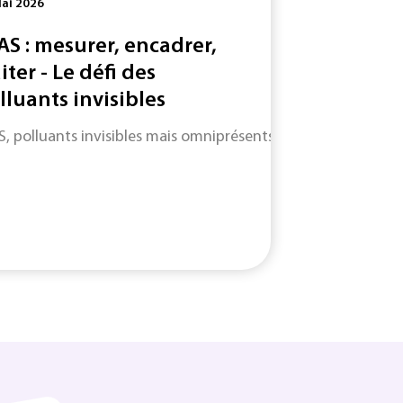
ai 2026
AS : mesurer, encadrer,
iter - Le défi des
lluants invisibles
S, polluants invisibles mais omniprésents : entre angles morts