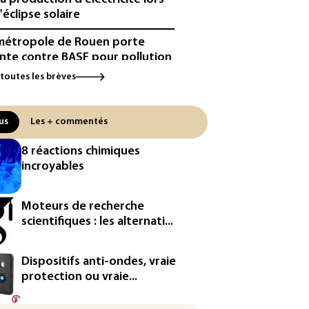
'éclipse solaire
métropole de Rouen porte
inte contre BASF pour pollution
 PFAS
 toutes les brèves
cule: à l'arrêt depuis fin juillet,
centrale de Golfech reconnectée
us
Les + commentés
réseau
8 réactions chimiques
icules de livraison autonomes:
incroyables
France ouvre la voie à leur
ologation
Moteurs de recherche
³: Eutelsat investira 3,4 milliards
scientifiques : les alternati...
uros dans la future
stellation européenne
Dispositifs anti-ondes, vraie
magazine VSD racheté par
protection ou vraie...
ntrepreneur Vianney d'Alançon