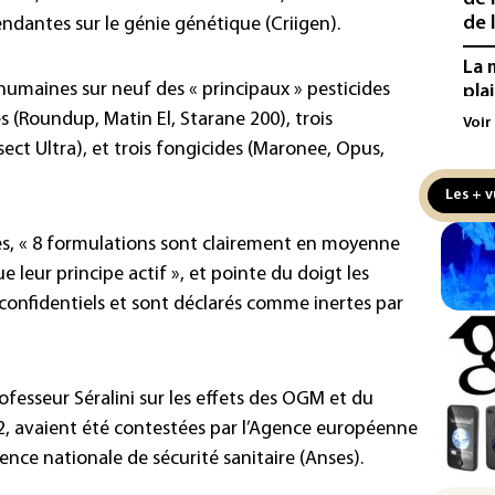
de l
ndantes sur le génie génétique (Criigen).
La 
es humaines sur neuf des « principaux » pesticides
pla
aux
es (Roundup, Matin El, Starane 200), trois
Voir
ysect Ultra), et trois fongicides (Maronee, Opus,
Cani
la 
Les + v
au 
des, « 8 formulations sont clairement en moyenne
Véh
e leur principe actif », et pointe du doigt les
la 
hom
confidentiels et sont déclarés comme inertes par
Iris
d'e
con
ofesseur Séralini sur les effets des OGM et du
2, avaient été contestées par l’Agence européenne
Le 
gence nationale de sécurité sanitaire (Anses).
l'e