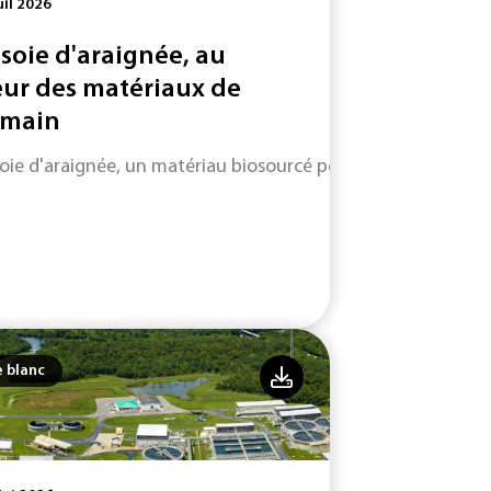
uil 2026
 soie d'araignée, au
ur des matériaux de
main
soie d'araignée, un matériau biosourcé performant et durabl
e blanc