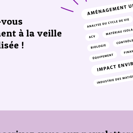
-vous
ent à la veille
isée !