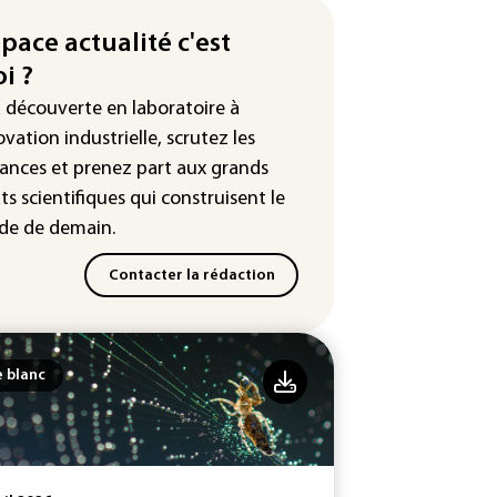
production française de maïs
endue au plus bas depuis 1980
space actualité c'est
i ?
tour en force" progressif de la
leur dans les prochains jours en
a découverte en laboratoire à
nce
ovation industrielle, scrutez les
ances
et prenez part aux
grands
ts scientifiques
qui construisent le
e de demain.
Contacter la rédaction
e blanc