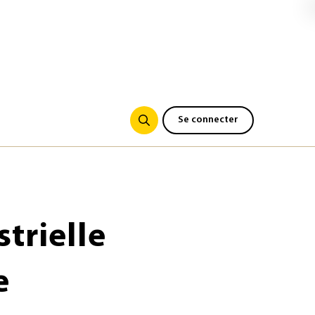
Se connecter
strielle
e