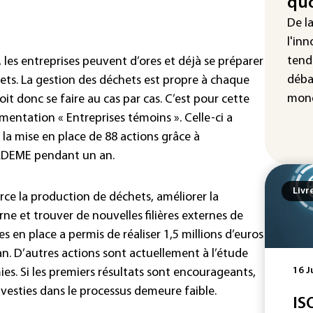
quo
Enq
De l
don
d'I
l'inn
tend
 les entreprises peuvent d’ores et déjà se préparer
La 
déba
ets. La gestion des déchets est propre à chaque
abs
mét
mond
it donc se faire au cas par cas. C’est pour cette
mentation « Entreprises témoins ». Celle-ci a
 la mise en place de 88 actions grâce à
ADEME pendant un an.
Livr
urce la production de déchets, améliorer la
erne et trouver de nouvelles filières externes de
s en place a permis de réaliser 1,5 millions d’euros
. D’autres actions sont actuellement à l’étude
16 J
s. Si les premiers résultats sont encourageants,
nvesties dans le processus demeure faible.
IS