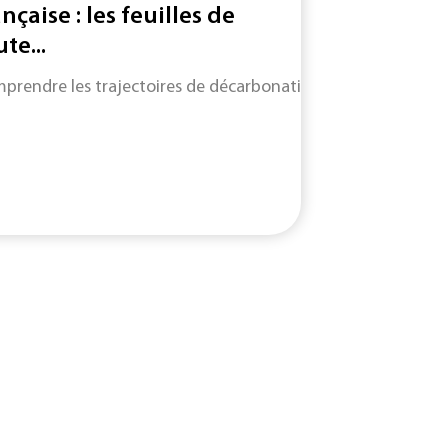
ançaise : les feuilles de
te...
prendre les trajectoires de décarbonation de neuf filières cl