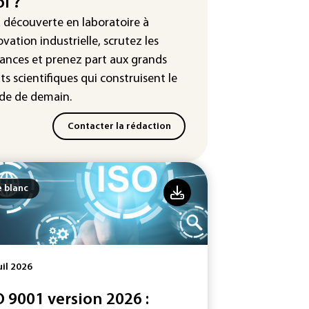
i ?
uête ouverte après la fuite des
a découverte en laboratoire à
nées de 300.000 clients
ntermarché
ovation industrielle, scrutez les
ances
et prenez part aux
grands
Slovaquie enregistre un record
ts scientifiques
qui construisent le
olu de 42,2°C (services
éorologiques)
e de demain.
Contacter la rédaction
e blanc
uil 2026
O 9001 version 2026 :