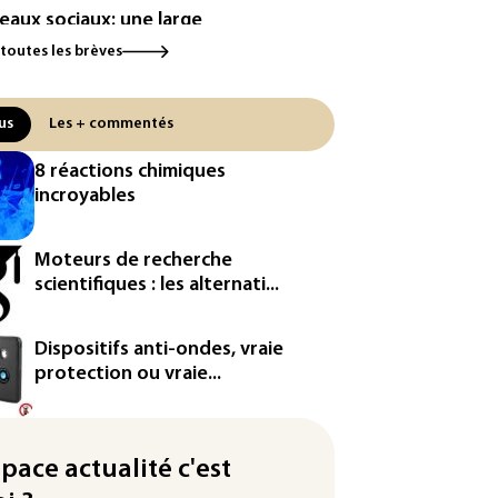
eaux sociaux: une large
orité d'ados britanniques
 toutes les brèves
pte contourner le couvre-feu
ndage)
us
Les + commentés
es et solaire: les Etats-Unis
ent un matériau clé dominé par
8 réactions chimiques
Chine
incroyables
 Etats-Unis veulent contrôler la
duction d'un composant des
Moteurs de recherche
iconducteurs et panneaux
scientifiques : les alternati...
aires
hington étend le contrôle des
Dispositifs anti-ondes, vraie
eaux sociaux des étrangers
protection ou vraie...
andeurs de visas
by: le Stade français victime
space actualité c'est
ne cyberattaque