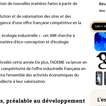
on de nouvelles matières faites à partir de
Rés
maj
Voir
com
ution et de valorisation des sites et des
(so
rgence d’une offre française compétitive en la
Les + v
Puc
tax
 écologie industrielle » : cet AMI cherche à
la 
matière d’éco-conception et d’écologie
Les
pro
sem
dévoilés cette année De plus, l’ADEME va lancer en
sol
ompétitivité de l’offre industrielle française en
Was
uvrira l’ensemble des activités économiques du
rés
llecte à leur valorisation.
dem
Rug
ts, préalable au développement
L'e
d'u