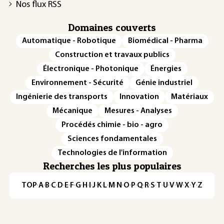
Nos flux RSS
Domaines couverts
Automatique - Robotique
Biomédical - Pharma
Construction et travaux publics
Électronique - Photonique
Énergies
Environnement - Sécurité
Génie industriel
Ingénierie des transports
Innovation
Matériaux
Mécanique
Mesures - Analyses
Procédés chimie - bio - agro
Sciences fondamentales
Technologies de l'information
Recherches les plus populaires
TOP
·
A
·
B
·
C
·
D
·
E
·
F
·
G
·
H
·
I
·
J
·
K
·
L
·
M
·
N
·
O
·
P
·
Q
·
R
·
S
·
T
·
U
·
V
·
W
·
X
·
Y
·
Z