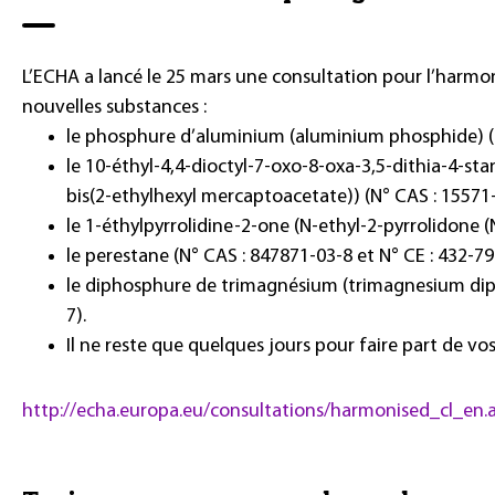
L’ECHA a lancé le 25 mars une consultation pour l’harmoni
nouvelles substances :
le phosphure d’aluminium (aluminium phosphide) (N°
le 10-éthyl-4,4-dioctyl-7-oxo-8-oxa-3,5-dithia-4-st
bis(2-ethylhexyl mercaptoacetate)) (N° CAS : 15571-
le 1-éthylpyrrolidine-2-one (N-ethyl-2-pyrrolidone (
le perestane (N° CAS : 847871-03-8 et N° CE : 432-79
le diphosphure de trimagnésium (trimagnesium diph
7).
Il ne reste que quelques jours pour faire part de v
http://echa.europa.eu/consultations/harmonised_cl_en.