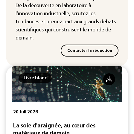
Véhicules de livraison autonomes: la
De la découverte en laboratoire à
France ouvre la voie à leur
l'innovation industrielle, scrutez les
homologation
tendances
et prenez part aux
grands débats
scientifiques
qui construisent le monde de
demain.
Contacter la rédaction
Livre blanc
20 Juil 2026
La soie d'araignée, au cœur des
matériaux de demain