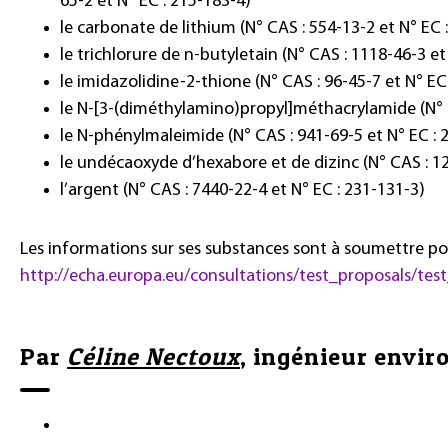
65-2 et N° EC : 215-183-4)
le carbonate de lithium (N° CAS : 554-13-2 et N° EC 
le trichlorure de n-butyletain (N° CAS : 1118-46-3 et
le imidazolidine-2-thione (N° CAS : 96-45-7 et N° EC
le N-[3-(diméthylamino)propyl]méthacrylamide (N° C
le N-phénylmaleimide (N° CAS : 941-69-5 et N° EC : 
le undécaoxyde d’hexabore et de dizinc (N° CAS : 12
l’argent (N° CAS : 7440-22-4 et N° EC : 231-131-3)
Les informations sur ses substances sont à soumettre pou
http://echa.europa.eu/consultations/test_proposals/te
Par
Céline Nectoux
, ingénieur envi