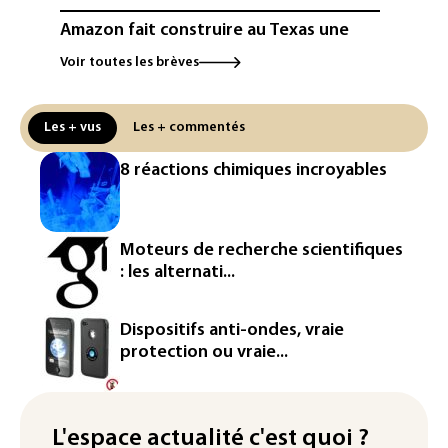
Amazon fait construire au Texas une
immense centrale à gaz pour ses
Voir toutes les brèves
centres de données
L'UE demande à Meta et TikTok de
Les + vus
Les + commentés
renforcer la surveillance et la
vérification des faits après l'affaire de
8 réactions chimiques incroyables
Ceuta
L'Europe se prépare à une baisse de la
production d'électricité lors de l'éclipse
Moteurs de recherche scientifiques
solaire
: les alternati...
La métropole de Rouen porte plainte
contre BASF pour pollution aux PFAS
Dispositifs anti-ondes, vraie
protection ou vraie...
Canicule: à l'arrêt depuis fin juillet, la
centrale de Golfech reconnectée au
réseau
L'espace actualité c'est quoi ?