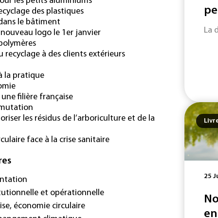
pour les petits aluminiums
pe
recyclage des plastiques
 dans le bâtiment
La 
 nouveau logo le 1er janvier
 polymères
 recyclage à des clients extérieurs
à la pratique
nomie
une filière française
 mutation
ser les résidus de l’arboriculture et de la
Livr
ulaire face à la crise sanitaire
res
25 J
ntation
tutionnelle et opérationnelle
No
ise, économie circulaire
en