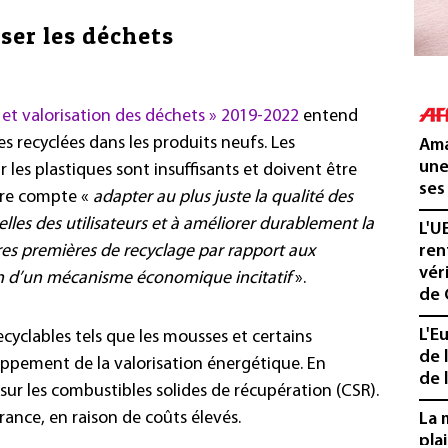
ser les déchets
n et valorisation des déchets » 2019-2022
entend
s recyclées dans les produits neufs. Les
Ama
une
les plastiques sont insuffisants et doivent être
ses
ière compte «
adapter au plus juste la qualité des
lles des utilisateurs et à améliorer durablement la
L'U
es premières de recyclage par rapport aux
ren
vér
on d’un mécanisme économique incitatif
».
de 
L'E
ecyclables tels que les mousses et certains
de 
eloppement de la valorisation énergétique. En
de l
t sur les combustibles solides de récupération (CSR).
rance, en raison de coûts élevés.
La 
pla