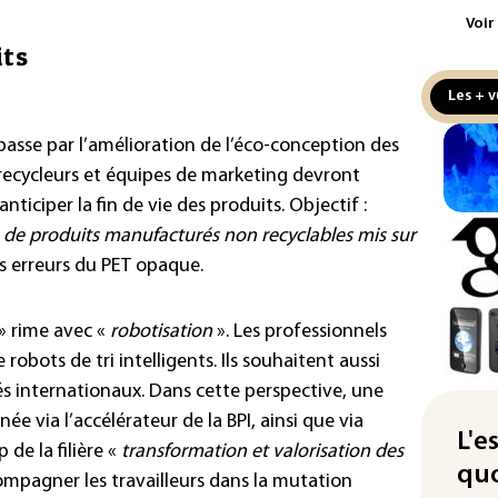
aux
Voir
its
Cani
la 
Les + v
au 
passe par l’amélioration de l’éco-conception des
Véh
, recycleurs et équipes de marketing devront
la 
hom
ticiper la fin de vie des produits. Objectif :
 de produits manufacturés non recyclables mis sur
Iris
s erreurs du PET opaque.
d'e
con
» rime avec «
robotisation
». Les professionnels
Le 
robots de tri intelligents. Ils souhaitent aussi
l'e
és internationaux. Dans cette perspective, une
La 
 via l’accélérateur de la BPI, ainsi que via
att
L'e
 de la filière «
transformation et valorisation des
quo
"Re
compagner les travailleurs dans la mutation