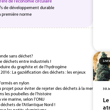
’ère de l’économie circulaire
tifs de développement durable
sa première norme
onde sans déchet?
Livr
 déchets entre industriels !
duire du graphite et de l’hydrogène
16 : La gazéification des déchets : les enjeux
sformés en nylon
 projet pour éviter de rejeter des déchets à la mer
30 J
ns les poubelles de l’histoire
 vie marine, selon l’ONU
Le
 déchets de l’Atlantique Nord !
at