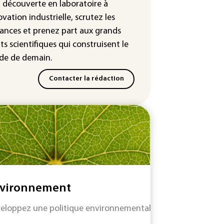
leur dans les prochains jours en
a découverte en laboratoire à
nce
ovation industrielle, scrutez les
ances
et prenez part aux
grands
ts scientifiques
qui construisent le
e de demain.
Contacter la rédaction
vironnement
eloppez une politique environnementale efficace tout en re