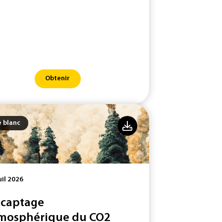
Obtenir
e blanc
uil 2026
 captage
mosphérique du CO2