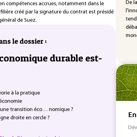
cha
De l
s en compétences accrues, notamment dans le
Fra
l'inn
ilière créé par la signature du contrat est présidé
tend
général de Suez.
déba
mond
ans le dossier :
économique durable est-
orie à la pratique
l’économie
r une transition éco… nomique ?
En
ne droite en cercle ?
Dév