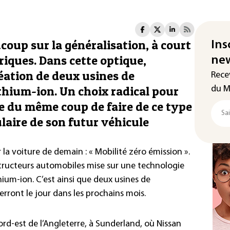
oup sur la généralisation, à court
Ins
riques. Dans cette optique,
new
réation de deux usines de
Rece
ithium-ion. Un choix radical pour
du M
e du même coup de faire de ce type
ulaire de son futur véhicule
 la voiture de demain : « Mobilité zéro émission ».
nstructeurs automobiles mise sur une technologie
thium-ion. C’est ainsi que deux usines de
erront le jour dans les prochains mois.
ord-est de l’Angleterre, à Sunderland, où Nissan