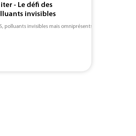
iter - Le défi des
lluants invisibles
S, polluants invisibles mais omniprésents : entre angles morts