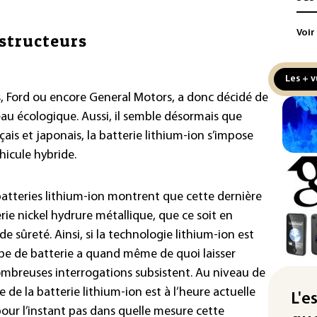
L'U
Voir
nstructeurs
ren
vér
de 
Les + v
s, Ford ou encore General Motors, a donc décidé de
L'E
de 
eau écologique. Aussi, il semble désormais que
de l
çais et japonais, la batterie lithium-ion s’impose
hicule hybride.
La 
pla
aux
s batteries lithium-ion montrent que cette dernière
rie nickel hydrure métallique, que ce soit en
Cani
e sûreté. Ainsi, si la technologie lithium-ion est
la 
au 
ype de batterie a quand même de quoi laisser
ombreuses interrogations subsistent. Au niveau de
Véh
de la batterie lithium-ion est à l’heure actuelle
la 
L'e
hom
pour l’instant pas dans quelle mesure cette