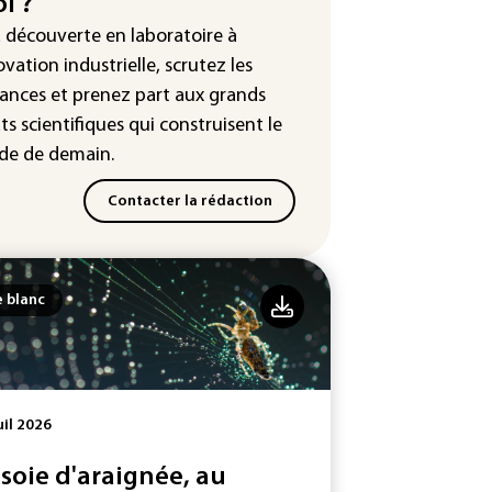
i ?
³: Eutelsat investira 3,4 milliards
a découverte en laboratoire à
uros dans la future
ovation industrielle, scrutez les
stellation européenne
ances
et prenez part aux
grands
ts scientifiques
qui construisent le
e de demain.
Contacter la rédaction
e blanc
uil 2026
 soie d'araignée, au