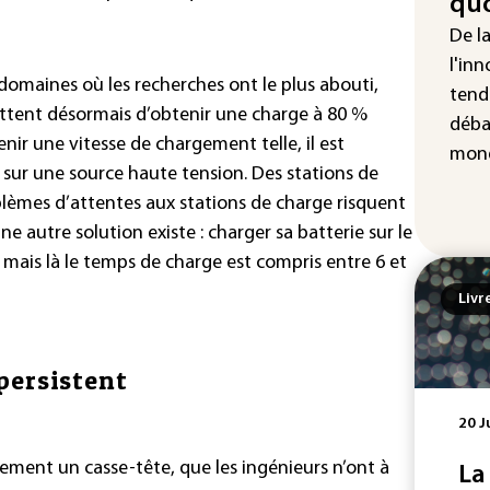
quo
Iris
De l
d'e
l'inn
con
 domaines où les recherches ont le plus abouti,
tend
tent désormais d’obtenir une charge à 80 %
déba
nir une vitesse de chargement telle, il est
mond
 sur une source haute tension. Des stations de
oblèmes d’attentes aux stations de charge risquent
 autre solution existe : charger sa batterie sur le
, mais là le temps de charge est compris entre 6 et
Livr
persistent
20 J
ement un casse-tête, que les ingénieurs n’ont à
La