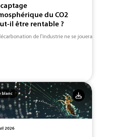
 captage
mosphérique du CO2
ut-il être rentable ?
décarbonation de l'industrie ne se jouera pas uniquement su
e blanc
uil 2026