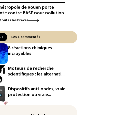
métropole de Rouen porte
inte contre BASF pour pollution
 PFAS
 toutes les brèves
cule: à l'arrêt depuis fin juillet,
centrale de Golfech reconnectée
us
Les + commentés
réseau
8 réactions chimiques
icules de livraison autonomes:
incroyables
France ouvre la voie à leur
ologation
Moteurs de recherche
³: Eutelsat investira 3,4 milliards
scientifiques : les alternati...
uros dans la future
stellation européenne
Dispositifs anti-ondes, vraie
magazine VSD racheté par
protection ou vraie...
ntrepreneur Vianney d'Alançon
production française de maïs