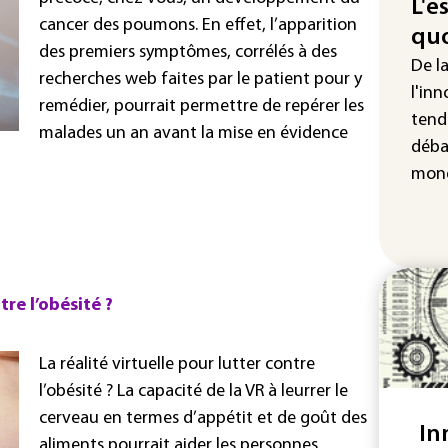
att
L'e
cancer des poumons. En effet, l’apparition
quo
"Re
des premiers symptômes, corrélés à des
cha
De l
recherches web faites par le patient pour y
Fra
l'inn
remédier, pourrait permettre de repérer les
tend
malades un an avant la mise en évidence
déba
mond
tre l’obésité ?
La réalité virtuelle pour lutter contre
l’obésité ? La capacité de la VR à leurrer le
cerveau en termes d’appétit et de goût des
In
aliments pourrait aider les personnes