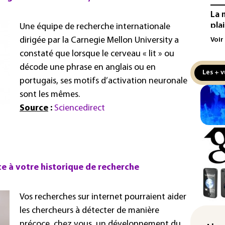
La 
pla
Une équipe de recherche internationale
aux
dirigée par la Carnegie Mellon University a
Voir
constaté que lorsque le cerveau « lit » ou
Cani
décode une phrase en anglais ou en
la 
Les + v
au 
portugais, ses motifs d’activation neuronale
sont les mêmes.
Véh
Source
:
Sciencedirect
la 
hom
Iris
d'e
con
e à votre historique de recherche
Le 
l'e
Vos recherches sur internet pourraient aider
les chercheurs à détecter de manière
La 
précoce, chez vous, un développement du