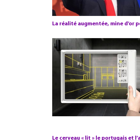
La réalité augmentée, mine d’or p
Le cerveau « lit » le portugais et 