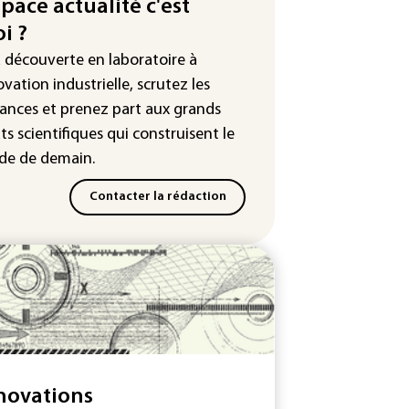
endue au plus bas depuis 1980
space actualité c'est
i ?
tour en force" progressif de la
leur dans les prochains jours en
a découverte en laboratoire à
nce
ovation industrielle, scrutez les
ances
et prenez part aux
grands
ts scientifiques
qui construisent le
e de demain.
Contacter la rédaction
novations