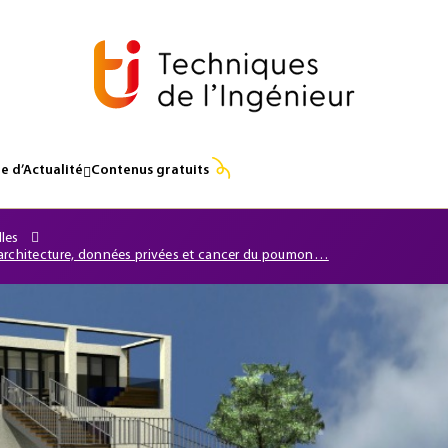
e d’Actualité
Contenus gratuits
lles
et architecture, données privées et cancer du poumon…