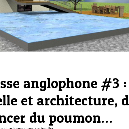
esse anglophone #3 
elle et architecture,
cancer du poumon…
ez
dans
Innovations sectorielles