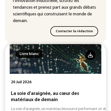
l'innovation industrielle, scrutez les
France
tendances
et prenez part aux
grands débats
scientifiques
qui construisent le monde de
demain.
Contacter la rédaction
Livre blanc
20 Juil 2026
La soie d'araignée, au cœur des
matériaux de demain
La soie d'araignée, un matériau biosourcé performant et durab