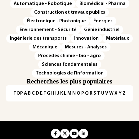
Automatique - Robotique
Biomédical - Pharma
Construction et travaux publics
Électronique - Photonique
Énergies
Environnement - Sécurité
Génie industriel
Ingénierie des transports
Innovation
Matériaux
Mécanique
Mesures - Analyses
Procédés chimie - bio - agro
Sciences fondamentales
Technologies de l'information
Recherches les plus populaires
TOP
·
A
·
B
·
C
·
D
·
E
·
F
·
G
·
H
·
I
·
J
·
K
·
L
·
M
·
N
·
O
·
P
·
Q
·
R
·
S
·
T
·
U
·
V
·
W
·
X
·
Y
·
Z