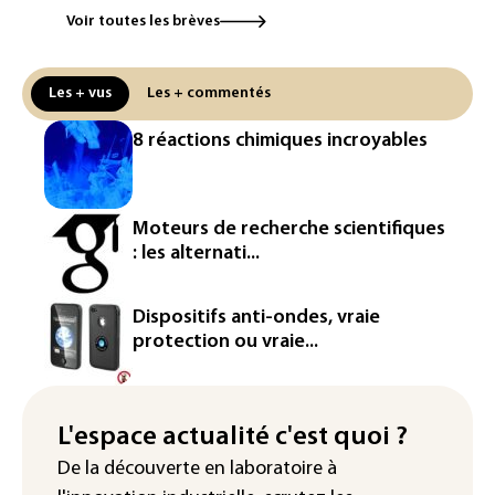
Voir toutes les brèves
Canicule: à l'arrêt depuis fin juillet, la
centrale de Golfech reconnectée au
réseau
Les + vus
Les + commentés
Véhicules de livraison autonomes: la
8 réactions chimiques incroyables
France ouvre la voie à leur
homologation
Iris³: Eutelsat investira 3,4 milliards
Moteurs de recherche scientifiques
d'euros dans la future constellation
: les alternati...
européenne
Le magazine VSD racheté par
Dispositifs anti-ondes, vraie
l'entrepreneur Vianney d'Alançon
protection ou vraie...
La production française de maïs
attendue au plus bas depuis 1980
L'espace actualité c'est quoi ?
"Retour en force" progressif de la
De la découverte en laboratoire à
chaleur dans les prochains jours en