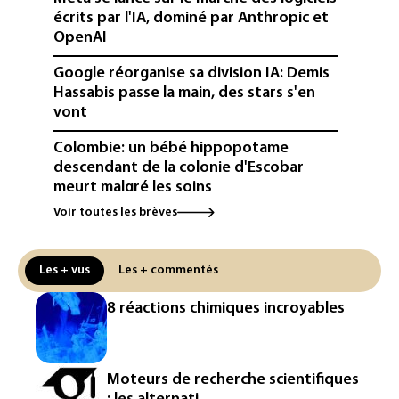
écrits par l'IA, dominé par Anthropic et
OpenAI
Google réorganise sa division IA: Demis
Hassabis passe la main, des stars s'en
vont
Colombie: un bébé hippopotame
descendant de la colonie d'Escobar
meurt malgré les soins
Voir toutes les brèves
Éclipse: une baisse temporaire de la
production d'électricité solaire
attendue en Europe
Les + vus
Les + commentés
L'Autriche bat son record absolu de
8 réactions chimiques incroyables
chaleur pour le deuxième jour d'affilée
Inde : Meta sommé de s'excuser après
le retrait d'une vidéo de Modi
Moteurs de recherche scientifiques