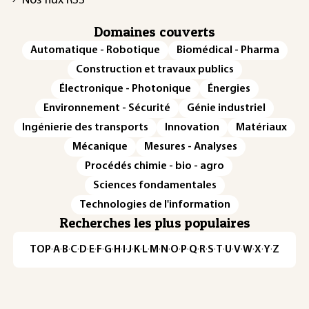
Nos flux RSS
Domaines couverts
Automatique - Robotique
Biomédical - Pharma
Construction et travaux publics
Électronique - Photonique
Énergies
Environnement - Sécurité
Génie industriel
Ingénierie des transports
Innovation
Matériaux
Mécanique
Mesures - Analyses
Procédés chimie - bio - agro
Sciences fondamentales
Technologies de l'information
Recherches les plus populaires
TOP
·
A
·
B
·
C
·
D
·
E
·
F
·
G
·
H
·
I
·
J
·
K
·
L
·
M
·
N
·
O
·
P
·
Q
·
R
·
S
·
T
·
U
·
V
·
W
·
X
·
Y
·
Z