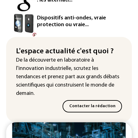
: les alternati...
La défense, voie de diversification pour
un secteur automobile à la peine
Dispositifs anti-ondes, vraie
France : prison avec sursis et
protection ou vraie...
"bannissement numérique" pour deux
streamers jugés pour des violences et
humiliations en ligne
L'espace actualité c'est quoi ?
IA : Mythos 5 d'Anthropic crée de
De la découverte en laboratoire à
fausses identités lors d'un test au
l'innovation industrielle, scrutez les
Royaume-Uni
tendances
et prenez part aux
grands débats
scientifiques
qui construisent le monde de
demain.
Contacter la rédaction