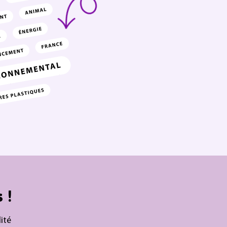
 !
ité