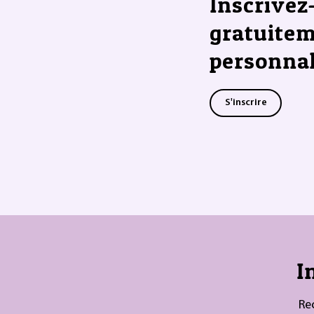
Inscrivez
gratuitem
personnal
S'inscrire
I
Re