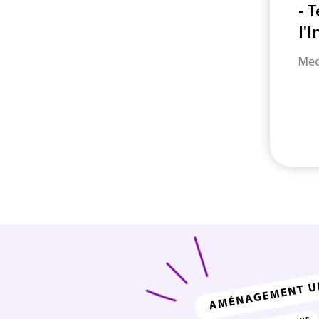
- 
l'
Med