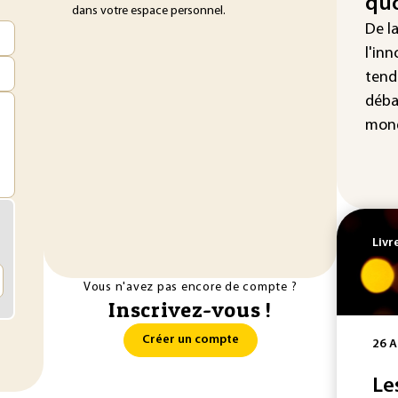
quo
au 
dans votre espace personnel.
hau
De l
l'inn
tend
déba
mond
Livr
Vous n'avez pas encore de compte ?
Inscrivez-vous !
Créer un compte
26 A
Le