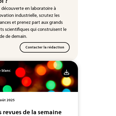
i ?
2e trimestre 2026, avec la
sse des prix du pétrole
a découverte en laboratoire à
ovation industrielle, scrutez les
ances
et prenez part aux
grands
ts scientifiques
qui construisent le
e de demain.
Contacter la rédaction
e blanc
oût 2025
s revues de la semaine