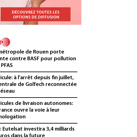
métropole de Rouen porte
inte contre BASF pour pollution
 PFAS
cule: à l'arrêt depuis fin juillet,
centrale de Golfech reconnectée
réseau
icules de livraison autonomes:
France ouvre la voie à leur
ologation
³: Eutelsat investira 3,4 milliards
uros dans la future