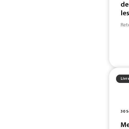
de
les
Reto
Livr
30 S
Me