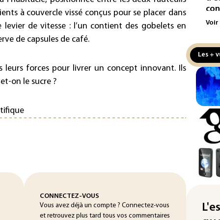
con
ients à couvercle vissé conçus pour se placer dans
Voir
 levier de vitesse : l’un contient des gobelets en
Le 
erve de capsules de café.
l'e
Les + v
La 
s leurs forces pour livrer un concept innovant. Ils
att
et-on le sucre ?
"Re
cha
tifique
Fra
L'A
Tur
déf
Le 
nou
non
CONNECTEZ-VOUS
Vous avez déjà un compte ? Connectez-vous
L'e
Pet
et retrouvez plus tard tous vos commentaires