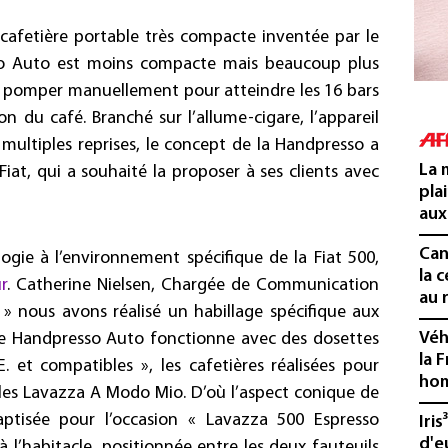
cafetière portable très compacte inventée par le
sso Auto est moins compacte mais beaucoup plus
de pomper manuellement pour atteindre les 16 bars
ion du café. Branché sur l’allume-cigare, l’appareil
multiples reprises, le concept de la Handpresso a
La 
 Fiat, qui a souhaité la proposer à ses clients avec
pla
aux
Cani
gie à l’environnement spécifique de la Fiat 500,
la 
r
. Catherine Nielsen, Chargée de Communication
au 
 » nous avons réalisé un habillage spécifique aux
Véh
ine Handpresso Auto fonctionne avec des dosettes
la 
E. et compatibles », les cafetières réalisées pour
hom
les Lavazza A Modo Mio. D’où l’aspect conique de
baptisée pour l’occasion « Lavazza 500 Espresso
Iris
d'e
 l’habitacle, positionnée entre les deux fauteuils