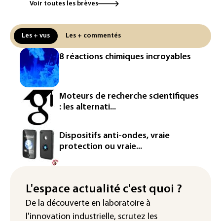
contourner le couvre-feu (sondage)
Voir toutes les brèves
Puces et solaire: les Etats-Unis taxent
un matériau clé dominé par la Chine
Les + vus
Les + commentés
Les Etats-Unis veulent contrôler la
8 réactions chimiques incroyables
production d'un composant des
semiconducteurs et panneaux solaires
Washington étend le contrôle des
Moteurs de recherche scientifiques
réseaux sociaux des étrangers
: les alternati...
demandeurs de visas
Rugby: le Stade français victime d'une
Dispositifs anti-ondes, vraie
cyberattaque
protection ou vraie...
Enquête ouverte après la fuite des
données de 300.000 clients
d'Intermarché
L'espace actualité c'est quoi ?
De la découverte en laboratoire à
La Slovaquie enregistre un record
l'innovation industrielle, scrutez les
absolu de 42,2°C (services