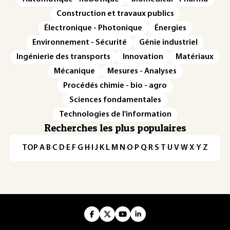
Construction et travaux publics
Électronique - Photonique
Énergies
Environnement - Sécurité
Génie industriel
Ingénierie des transports
Innovation
Matériaux
Mécanique
Mesures - Analyses
Procédés chimie - bio - agro
Sciences fondamentales
Technologies de l'information
Recherches les plus populaires
TOP
·
A
·
B
·
C
·
D
·
E
·
F
·
G
·
H
·
I
·
J
·
K
·
L
·
M
·
N
·
O
·
P
·
Q
·
R
·
S
·
T
·
U
·
V
·
W
·
X
·
Y
·
Z