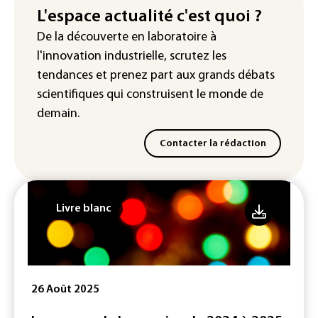
L'espace actualité c'est quoi ?
Véhicules de livraison autonomes: la
De la découverte en laboratoire à
France ouvre la voie à leur
l'innovation industrielle, scrutez les
homologation
tendances
et prenez part aux
grands débats
scientifiques
qui construisent le monde de
demain.
Contacter la rédaction
Livre blanc
26 Août 2025