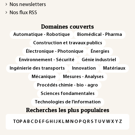
Nos newsletters
Nos flux RSS
Domaines couverts
Automatique - Robotique
Biomédical - Pharma
Construction et travaux publics
Électronique - Photonique
Énergies
Environnement - Sécurité
Génie industriel
Ingénierie des transports
Innovation
Matériaux
Mécanique
Mesures - Analyses
Procédés chimie - bio - agro
Sciences fondamentales
Technologies de l'information
Recherches les plus populaires
TOP
·
A
·
B
·
C
·
D
·
E
·
F
·
G
·
H
·
I
·
J
·
K
·
L
·
M
·
N
·
O
·
P
·
Q
·
R
·
S
·
T
·
U
·
V
·
W
·
X
·
Y
·
Z