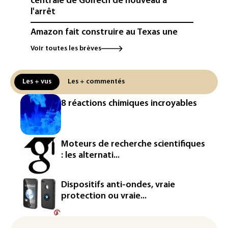
centrale de Golfech de nouveau à
l'arrêt
Amazon fait construire au Texas une
immense centrale à gaz pour ses
Voir toutes les brèves
centres de données
L'UE demande à Meta et TikTok de
Les + vus
Les + commentés
renforcer la surveillance et la
vérification des faits après l'affaire de
8 réactions chimiques incroyables
Ceuta
L'Europe se prépare à une baisse de la
production d'électricité lors de l'éclipse
Moteurs de recherche scientifiques
solaire
: les alternati...
La métropole de Rouen porte plainte
contre BASF pour pollution aux PFAS
Dispositifs anti-ondes, vraie
protection ou vraie...
Canicule: à l'arrêt depuis fin juillet, la
centrale de Golfech reconnectée au
réseau