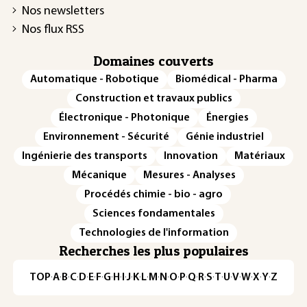
Nos newsletters
Nos flux RSS
Domaines couverts
Automatique - Robotique
Biomédical - Pharma
Construction et travaux publics
Électronique - Photonique
Énergies
Environnement - Sécurité
Génie industriel
Ingénierie des transports
Innovation
Matériaux
Mécanique
Mesures - Analyses
Procédés chimie - bio - agro
Sciences fondamentales
Technologies de l'information
Recherches les plus populaires
TOP
·
A
·
B
·
C
·
D
·
E
·
F
·
G
·
H
·
I
·
J
·
K
·
L
·
M
·
N
·
O
·
P
·
Q
·
R
·
S
·
T
·
U
·
V
·
W
·
X
·
Y
·
Z