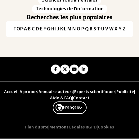
Sciences fondamentales
Technologies de l'information
Recherches les plus populaires
TOP
·
A
·
B
·
C
·
D
·
E
·
F
·
G
·
H
·
I
·
J
·
K
·
L
·
M
·
N
·
O
·
P
·
Q
·
R
·
S
·
T
·
U
·
V
·
W
·
X
·
Y
·
Z
Accueil
|
A propos
|
Annuaire auteurs
|
Experts scientifiques
|
Publicité
|
Aide & FAQ
|
Contact
Français
Plan du site
|
Mentions Légales
|
RGPD
|
Cookies