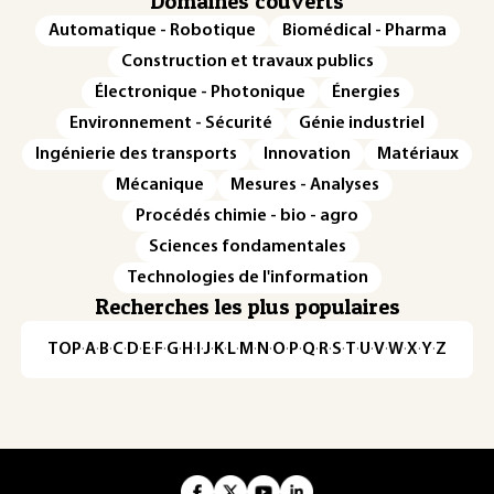
Domaines couverts
Automatique - Robotique
Biomédical - Pharma
Construction et travaux publics
Électronique - Photonique
Énergies
Environnement - Sécurité
Génie industriel
Ingénierie des transports
Innovation
Matériaux
Mécanique
Mesures - Analyses
Procédés chimie - bio - agro
Sciences fondamentales
Technologies de l'information
Recherches les plus populaires
TOP
·
A
·
B
·
C
·
D
·
E
·
F
·
G
·
H
·
I
·
J
·
K
·
L
·
M
·
N
·
O
·
P
·
Q
·
R
·
S
·
T
·
U
·
V
·
W
·
X
·
Y
·
Z