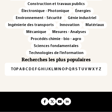
Construction et travaux publics
Électronique - Photonique
Énergies
Environnement - Sécurité
Génie industriel
Ingénierie des transports
Innovation
Matériaux
Mécanique
Mesures - Analyses
Procédés chimie - bio - agro
Sciences fondamentales
Technologies de l'information
Recherches les plus populaires
TOP
·
A
·
B
·
C
·
D
·
E
·
F
·
G
·
H
·
I
·
J
·
K
·
L
·
M
·
N
·
O
·
P
·
Q
·
R
·
S
·
T
·
U
·
V
·
W
·
X
·
Y
·
Z