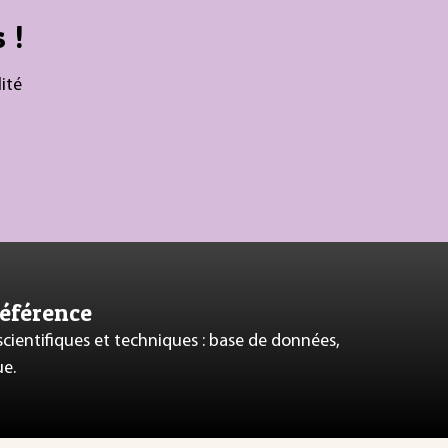
 !
ité
référence
 scientifiques et techniques : base de données,
ue.