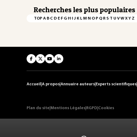
Recherches les plus populaires
·
·
·
·
·
·
·
·
·
·
·
·
·
·
·
·
·
·
·
·
·
·
·
·
·
·
TOP
A
B
C
D
E
F
G
H
I
J
K
L
M
N
O
P
Q
R
S
T
U
V
W
X
Y
Z
Accueil
|
A propos
|
Annuaire auteurs
|
Experts scientifiques
Plan du site
|
Mentions Légales
|
RGPD
|
Cookies