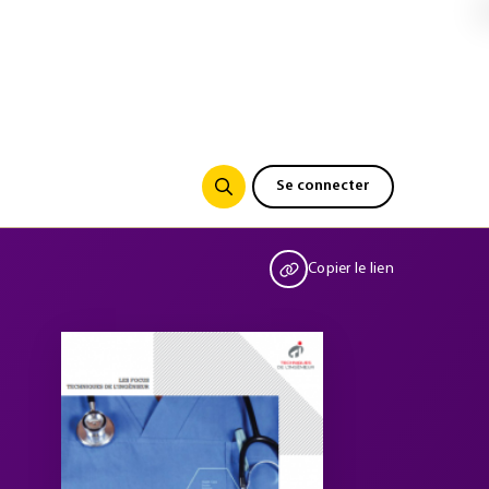
Se connecter
Copier le lien