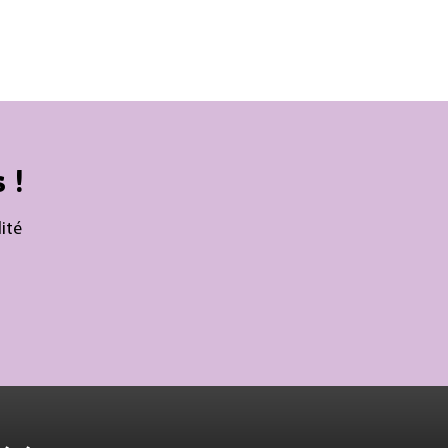
 !
ité