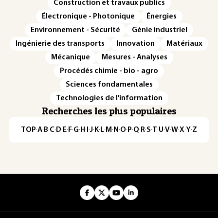
Construction et travaux publics
Électronique - Photonique
Énergies
Environnement - Sécurité
Génie industriel
Ingénierie des transports
Innovation
Matériaux
Mécanique
Mesures - Analyses
Procédés chimie - bio - agro
Sciences fondamentales
Technologies de l'information
Recherches les plus populaires
TOP
·
A
·
B
·
C
·
D
·
E
·
F
·
G
·
H
·
I
·
J
·
K
·
L
·
M
·
N
·
O
·
P
·
Q
·
R
·
S
·
T
·
U
·
V
·
W
·
X
·
Y
·
Z