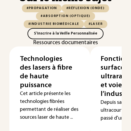
#PROPAGATION
#RÉFLEXION (ONDE)
#ABSORPTION (OPTIQUE)
#INDUSTRIE BIOMÉDICALE
#LASER
S'inscrire à la Veille Personnalisée
Ressources documentaires
Technologies
Fonctionn
des lasers à fibre
surface p
de haute
ultrarapi
puissance
et voies v
l’industri
Cet article présente les
technologies fibrées
Depuis sa nais
permettant de réaliser des
ultracourt de
sources laser de haute ...
passé d'un sim