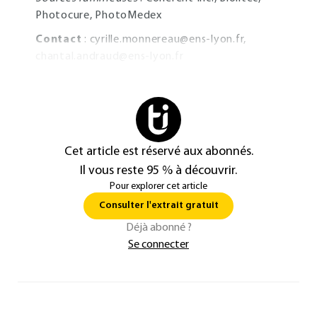
Photocure, PhotoMedex
Contact
:
cyrille.monnereau@ens-lyon.fr
,
chantal.andraud@ens-lyon.fr
Cet article est réservé aux abonnés.
Il vous reste 95 % à découvrir.
Pour explorer cet article
Consulter l'extrait gratuit
Déjà abonné ?
Se connecter