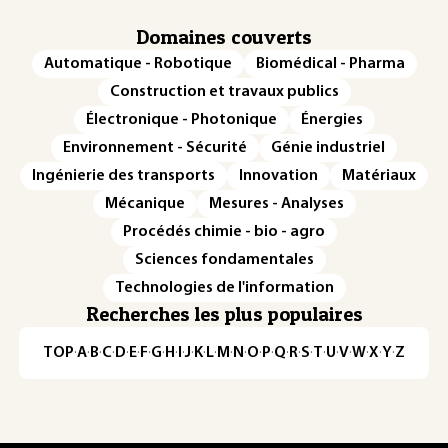
Domaines couverts
Automatique - Robotique
Biomédical - Pharma
Construction et travaux publics
Électronique - Photonique
Énergies
Environnement - Sécurité
Génie industriel
Ingénierie des transports
Innovation
Matériaux
Mécanique
Mesures - Analyses
Procédés chimie - bio - agro
Sciences fondamentales
Technologies de l'information
Recherches les plus populaires
TOP
·
A
·
B
·
C
·
D
·
E
·
F
·
G
·
H
·
I
·
J
·
K
·
L
·
M
·
N
·
O
·
P
·
Q
·
R
·
S
·
T
·
U
·
V
·
W
·
X
·
Y
·
Z