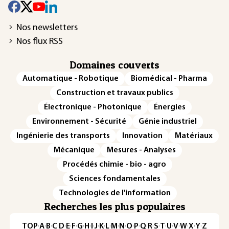
Nos newsletters
Nos flux RSS
Domaines couverts
Automatique - Robotique
Biomédical - Pharma
Construction et travaux publics
Électronique - Photonique
Énergies
Environnement - Sécurité
Génie industriel
Ingénierie des transports
Innovation
Matériaux
Mécanique
Mesures - Analyses
Procédés chimie - bio - agro
Sciences fondamentales
Technologies de l'information
Recherches les plus populaires
TOP
·
A
·
B
·
C
·
D
·
E
·
F
·
G
·
H
·
I
·
J
·
K
·
L
·
M
·
N
·
O
·
P
·
Q
·
R
·
S
·
T
·
U
·
V
·
W
·
X
·
Y
·
Z