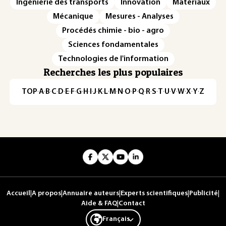
Ingénierie des transports
Innovation
Matériaux
Mécanique
Mesures - Analyses
Procédés chimie - bio - agro
Sciences fondamentales
Technologies de l'information
Recherches les plus populaires
TOP
·
A
·
B
·
C
·
D
·
E
·
F
·
G
·
H
·
I
·
J
·
K
·
L
·
M
·
N
·
O
·
P
·
Q
·
R
·
S
·
T
·
U
·
V
·
W
·
X
·
Y
·
Z
Accueil
|
A propos
|
Annuaire auteurs
|
Experts scientifiques
|
Publicité
|
Aide & FAQ
|
Contact
Français