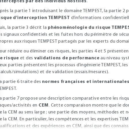
nterceptés par des individus hostiles
.
près la partie 1 introduisant le domaine TEMPEST, la partie 2
isque d’interception TEMPEST
d’informations confidentiell
uis, la partie 3 décrit la
phénoménologie du risque TEMPE
es signaux confidentiels et les fuites hors du périmètre de sécur
ropres aux risques TEMPEST partagés par les experts du doma
our réduire ou éliminer ces risques, les parties 4 et 5 présente
e risque
et des
validations de performance
au niveau sys
eux parties présentent les processus d’ingénierie TEMPEST, l
calculs/simulations) et de validation (essais/mesures).
a partie 6 traite des
normes françaises et internationale
EMPEST.
a partie 7 propose une description comparative entre les risq
isques/activités en
CEM
. Cette comparaison montre que le do
e la CEM au sens large ; une partie des moyens, méthodes e
e la CEM. En particulier, les compétences et les expertises T
ualifications et des expériences en CEM, ainsi que des connais