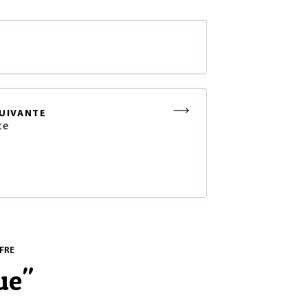
S
UIVANTE
te
FRE
ue
"