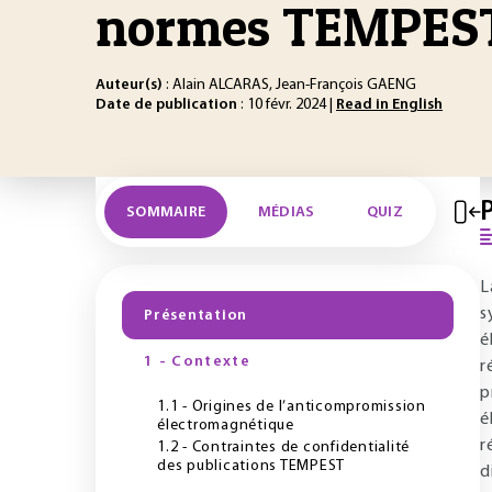
normes TEMPES
Auteur(s)
: Alain ALCARAS, Jean-François GAENG
Date de publication
: 10 févr. 2024 |
Read in English
SOMMAIRE
MÉDIAS
QUIZ
L
s
Présentation
é
1 - Contexte
r
p
1.1 - Origines de l’anticompromission
é
électromagnétique
r
1.2 - Contraintes de confidentialité
des publications TEMPEST
d