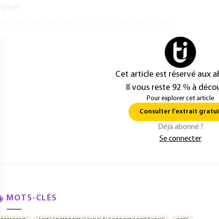
ignal
.
e lecteur trouvera en fin d'article les sigles utilisés.
Cet article est réservé aux 
Il vous reste 92 % à décou
Pour explorer cet article
Consulter l'extrait gratui
Déjà abonné ?
Se connecter
MOTS-CLÉS