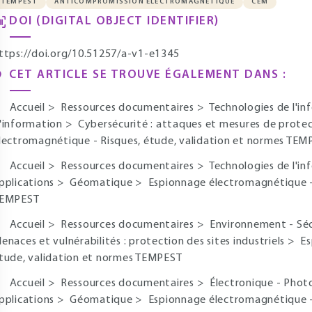
TEMPEST
ANTICOMPROMISSION ÉLECTROMAGNÉTIQUE
CEM
DOI (DIGITAL OBJECT IDENTIFIER)
ttps://doi.org/10.51257/a-v1-e1345
CET ARTICLE SE TROUVE ÉGALEMENT DANS :
Accueil
>
Ressources documentaires
>
Technologies de l'i
'information
>
Cybersécurité : attaques et mesures de protec
lectromagnétique - Risques, étude, validation et normes TEM
Accueil
>
Ressources documentaires
>
Technologies de l'i
pplications
>
Géomatique
>
Espionnage électromagnétique - 
EMPEST
Accueil
>
Ressources documentaires
>
Environnement - Sé
enaces et vulnérabilités : protection des sites industriels
>
Es
tude, validation et normes TEMPEST
Accueil
>
Ressources documentaires
>
Électronique - Pho
pplications
>
Géomatique
>
Espionnage électromagnétique - 