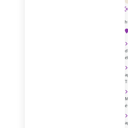
h
d
é
a
T
M
é
a