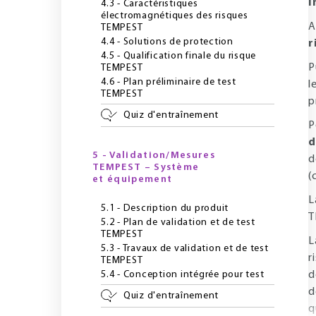
i
4.3 - Caractéristiques
électromagnétiques des risques
A
TEMPEST
4.4 - Solutions de protection
r
4.5 - Qualification finale du risque
P
TEMPEST
4.6 - Plan préliminaire de test
l
TEMPEST
p
Quiz d'entraînement
P
d
5 - Validation/Mesures
d
TEMPEST – Système
(
et équipement
L
5.1 - Description du produit
T
5.2 - Plan de validation et de test
TEMPEST
L
5.3 - Travaux de validation et de test
r
TEMPEST
5.4 - Conception intégrée pour test
d
d
Quiz d'entraînement
q