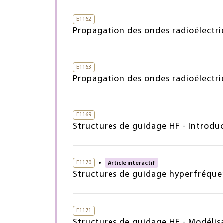
E1162
Propagation des ondes radioélectri
E1163
Propagation des ondes radioélectri
E1169
Structures de guidage HF - Introdu
E1170
Article interactif
Structures de guidage hyperfréque
E1171
Structures de guidage HF - Modélisa