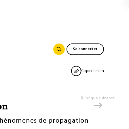
Se connecter
Copier le lien
Rubrique suivante
on
s phénomènes de propagation