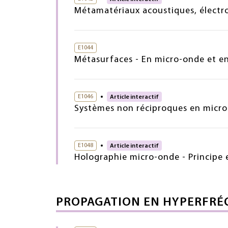
Métamatériaux acoustiques, électr
E1044
Métasurfaces - En micro-onde et e
E1046
Article interactif
Systèmes non réciproques en micr
E1048
Article interactif
Holographie micro-onde - Principe 
PROPAGATION EN HYPERFRÉ