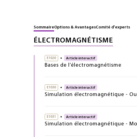
Sommaire
Options & Avantages
Comité d'experts
ÉLECTROMAGNÉTISME
E1020
Article interactif
Bases de l’électromagnétisme
E1030
Article interactif
Simulation électromagnétique - Ou
E1031
Article interactif
Simulation électromagnétique - Mo