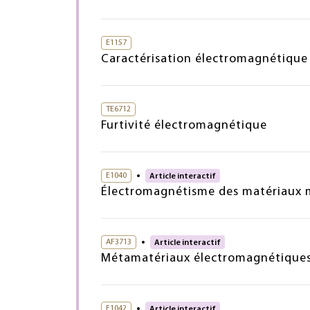
E1157
Caractérisation électromagnétique
TE6712
Furtivité électromagnétique
E1040
Article interactif
Électromagnétisme des matériaux 
AF3713
Article interactif
Métamatériaux électromagnétiques
E1042
Article interactif