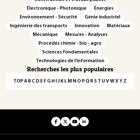
Électronique - Photonique
Énergies
Environnement - Sécurité
Génie industriel
Ingénierie des transports
Innovation
Matériaux
Mécanique
Mesures - Analyses
Procédés chimie - bio - agro
Sciences fondamentales
Technologies de l'information
Recherches les plus populaires
TOP
·
A
·
B
·
C
·
D
·
E
·
F
·
G
·
H
·
I
·
J
·
K
·
L
·
M
·
N
·
O
·
P
·
Q
·
R
·
S
·
T
·
U
·
V
·
W
·
X
·
Y
·
Z