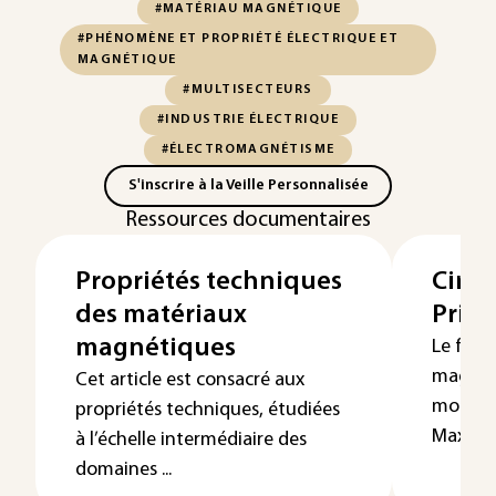
#MATÉRIAU MAGNÉTIQUE
#PHÉNOMÈNE ET PROPRIÉTÉ ÉLECTRIQUE ET
MAGNÉTIQUE
#MULTISECTEURS
#INDUSTRIE ÉLECTRIQUE
#ÉLECTROMAGNÉTISME
S'inscrire à la Veille Personnalisée
Ressources documentaires
Propriétés techniques
Circu
des matériaux
Princ
magnétiques
Le fonc
magnéti
Cet article est consacré aux
modèles
propriétés techniques, étudiées
Maxwell 
à l’échelle intermédiaire des
domaines ...