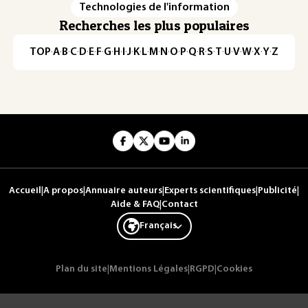
Technologies de l'information
Recherches les plus populaires
TOP
·
A
·
B
·
C
·
D
·
E
·
F
·
G
·
H
·
I
·
J
·
K
·
L
·
M
·
N
·
O
·
P
·
Q
·
R
·
S
·
T
·
U
·
V
·
W
·
X
·
Y
·
Z
Accueil
|
A propos
|
Annuaire auteurs
|
Experts scientifiques
|
Publicité
|
Aide & FAQ
|
Contact
Français
Plan du site
|
Mentions Légales
|
RGPD
|
Cookies