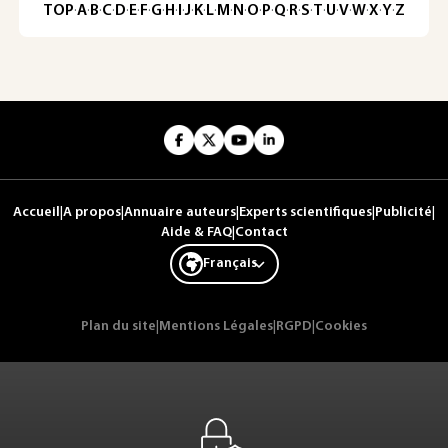
TOP
·
A
·
B
·
C
·
D
·
E
·
F
·
G
·
H
·
I
·
J
·
K
·
L
·
M
·
N
·
O
·
P
·
Q
·
R
·
S
·
T
·
U
·
V
·
W
·
X
·
Y
·
Z
Accueil
|
A propos
|
Annuaire auteurs
|
Experts scientifiques
|
Publicité
|
Aide & FAQ
|
Contact
Français
Plan du site
|
Mentions Légales
|
RGPD
|
Cookies