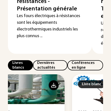
résistances -
rési
Présentation générale
Tec
en 
Les fours électriques à résistances
sont les équipements
Un fo
électrothermiques industriels les
résis
plus connus ...
des 
élect
Livres
Dernières
Conférences
blancs
actualités
en ligne
Livre blanc