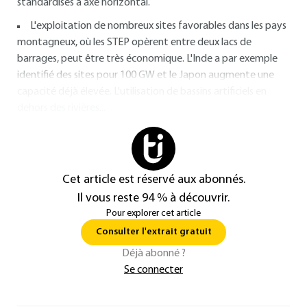
standardisés à axe horizontal.
L'exploitation de nombreux sites favorables dans les pays
montagneux, où les STEP opèrent entre deux lacs de
barrages, peut être très économique. L'Inde a par exemple
identifié des sites pour 100 GW et le Japon augmente une
capacité déjà élevée. L'utilisation de bassins artificiels en
dehors des rivières...
Cet article est réservé aux abonnés.
Il vous reste 94 % à découvrir.
Pour explorer cet article
Consulter l'extrait gratuit
Déjà abonné ?
Se connecter