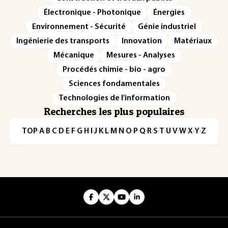
Électronique - Photonique
Énergies
Environnement - Sécurité
Génie industriel
Ingénierie des transports
Innovation
Matériaux
Mécanique
Mesures - Analyses
Procédés chimie - bio - agro
Sciences fondamentales
Technologies de l'information
Recherches les plus populaires
TOP
·
A
·
B
·
C
·
D
·
E
·
F
·
G
·
H
·
I
·
J
·
K
·
L
·
M
·
N
·
O
·
P
·
Q
·
R
·
S
·
T
·
U
·
V
·
W
·
X
·
Y
·
Z