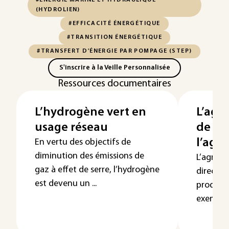
#ÉNERGIE MARINE ET HYDRAULIQUE
(HYDROLIEN)
#EFFICACITÉ ÉNERGÉTIQUE
#TRANSITION ÉNERGÉTIQUE
#TRANSFERT D'ÉNERGIE PAR POMPAGE (STEP)
S'inscrire à la Veille Personnalisée
Ressources documentaires
L’hydrogène vert en
L’agri
usage réseau
de pr
l’agri
En vertu des objectifs de
diminution des émissions de
L’agrivo
gaz à effet de serre, l’hydrogène
direct a
est devenu un ...
producti
exemple 