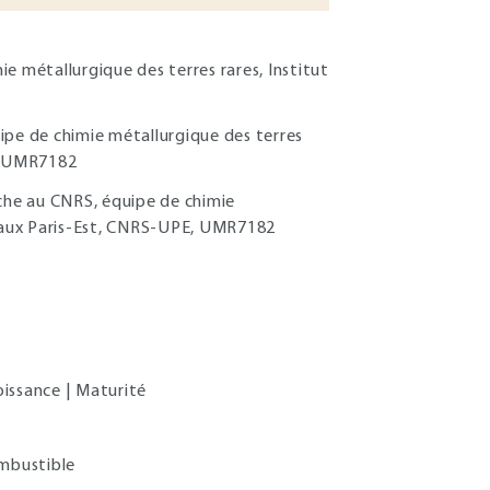
e métallurgique des terres rares, Institut
pe de chimie métallurgique des terres
E, UMR7182
che au CNRS, équipe de chimie
ériaux Paris-Est, CNRS-UPE, UMR7182
oissance | Maturité
ombustible