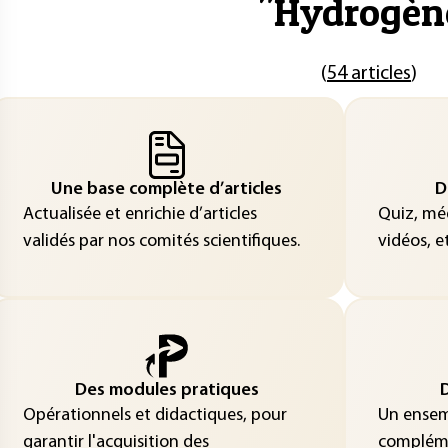
"
Hydrogèn
(
54 articles
)
Une base complète d’articles
D
Actualisée et enrichie d’articles
Quiz, méd
validés par nos comités scientifiques.
vidéos, et
Des modules pratiques
D
Opérationnels et didactiques, pour
Un ensemb
garantir l'acquisition des
compléme