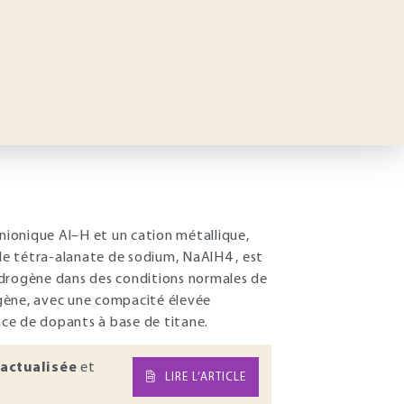
ionique Al–H et un cation métallique,
e tétra-alanate de sodium, NaAlH4 , est
ydrogène dans des conditions normales de
ogène, avec une compacité élevée
ce de dopants à base de titane.
actualisée
et
LIRE L’ARTICLE