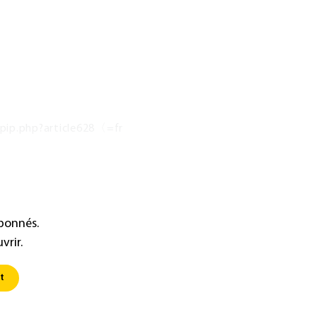
spip.php?article628〈=fr
abonnés.
vrir.
t