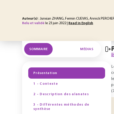
Auteur(s)
: Junxian ZHANG, Fermin CUEVAS, Annick PERC
Relu et validé
le 23 juin 2022 |
Read in English
SOMMAIRE
MÉDIAS
L
c
Présentation
l
1 - Contexte
p
(
2 - Description des alanates
3 - Différentes méthodes de
synthèse