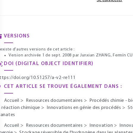
Se connecter
VERSIONS
l existe d'autres versions de cet article :
Version archivée 1 de sept. 2008
par Junxian ZHANG, Fermín 
DOI (DIGITAL OBJECT IDENTIFIER)
ttps://doi.org/10.51257/a-v2-re111
CET ARTICLE SE TROUVE ÉGALEMENT DANS :
Accueil
>
Ressources documentaires
>
Procédés chimie - b
a réaction chimique
>
Innovations en génie des procédés
>
St
lanates
Accueil
>
Ressources documentaires
>
Innovation
>
Innov
nergie
>
Stockage réversible de l'hydrogène dans les alanates