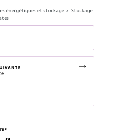
es énergétiques et stockage
>
Stockage
ates
S
UIVANTE
te
FRE