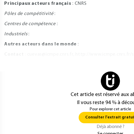
Principaux acteurs français
: CNRS
Pôles de compétitivité
:
Centres de compétence
:
Industriels
:
Autres acteurs dans le monde
:
Contact
:
cuevas@icmpe.cnrs.fr
,
http://www.icmpe.cnrs.fr/
Cet article est réservé aux 
Il vous reste 94 % à décou
Pour explorer cet article
Consulter l'extrait gratui
Déjà abonné ?