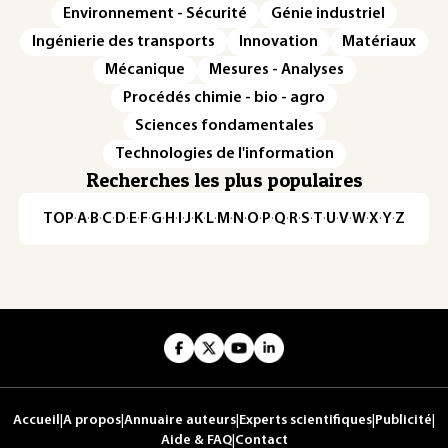
Environnement - Sécurité
Génie industriel
Ingénierie des transports
Innovation
Matériaux
Mécanique
Mesures - Analyses
Procédés chimie - bio - agro
Sciences fondamentales
Technologies de l'information
Recherches les plus populaires
TOP
·
A
·
B
·
C
·
D
·
E
·
F
·
G
·
H
·
I
·
J
·
K
·
L
·
M
·
N
·
O
·
P
·
Q
·
R
·
S
·
T
·
U
·
V
·
W
·
X
·
Y
·
Z
Accueil
|
A propos
|
Annuaire auteurs
|
Experts scientifiques
|
Publicité
|
Aide & FAQ
|
Contact