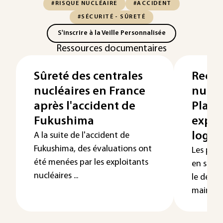
#RISQUE NUCLÉAIRE
#ACCIDENT
#SÉCURITÉ - SÛRETÉ
S'inscrire à la Veille Personnalisée
Ressources documentaires
Sûreté des centrales
Reche
nucléaires en France
nuclé
après l'accident de
Plate
Fukushima
expér
logici
A la suite de l'accident de
Fukushima, des évaluations ont
Les pro
été menées par les exploitants
en sûret
nucléaires ...
le déve
maintien 